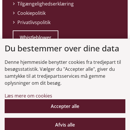
Tilgængelighedserklæring
Cookiepolitik
Privatlivspolitik
Whistleblower
Du bestemmer over dine data
Denne hjemmeside benytter cookies fra tredjepart til
besøgsstatistik. Vælger du "Accepter alle", giver du
samtykke til at tredjepartsservices må gemme
Genveje
oplysninger om dit besøg.
Læs mere om cookies
Gå til virksomhedsregisteret
Accepter alle
Gå til selskabsmeddelelser
English
Afvis alle