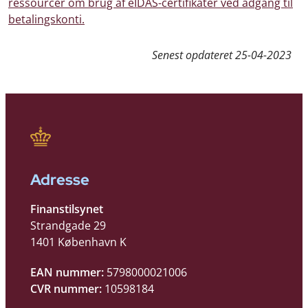
ressourcer om brug af eIDAS-certifikater ved adgang til
betalingskonti.
Senest opdateret
25-04-2023
Adresse
Finanstilsynet
Strandgade 29
1401 København K
EAN nummer:
5798000021006
CVR nummer:
10598184