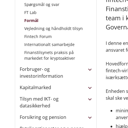
Spørgsmål og svar
Finanst
FT Lab
team i 
Formål
Govern
Vejledning og håndholdt tilsyn
Fintech Forum
I denne en
Internationalt samarbejde
ansvaret f
Finanstilsynets praksis på
markedet for kryptoaktiver
Hovedform
Forbruger- og
fintech-vi
investorinformation
iværksætter
Kapitalmarked
Enheden sk
skal ske ve
Tilsyn med IKT- og
datasikkerhed
minim
Forsikring og pension
anven
hjælp