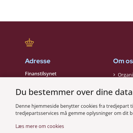
Adresse
Om os
Finanstilsynet
Organi
Strandgade 29
Strate
1401 København K
Du bestemmer over dine data
Kontak
EAN nummer:
5798000021006
Denne hjemmeside benytter cookies fra tredjepart til 
CVR nummer:
10598184
Modt
tredjepartsservices må gemme oplysninger om dit b
Læs mere om cookies