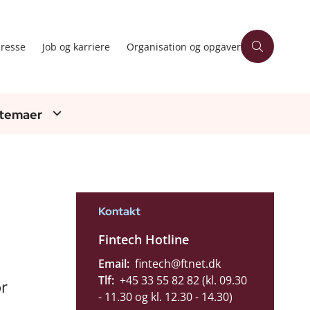
resse
Job og karriere
Organisation og opgaver
 temaer
Kontakt
Fintech Hotline
Email:
fintech@ftnet.dk
Tlf:
+45 33 55 82 82 (kl. 09.30
or
- 11.30 og kl. 12.30 - 14.30)