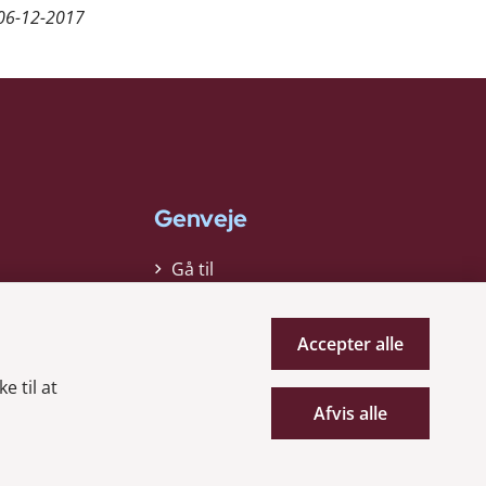
06-12-2017
Genveje
Gå til
virksomhedsregisteret
Gå til selskabsmeddelelser
Accepter alle
English
e til at
Afvis alle