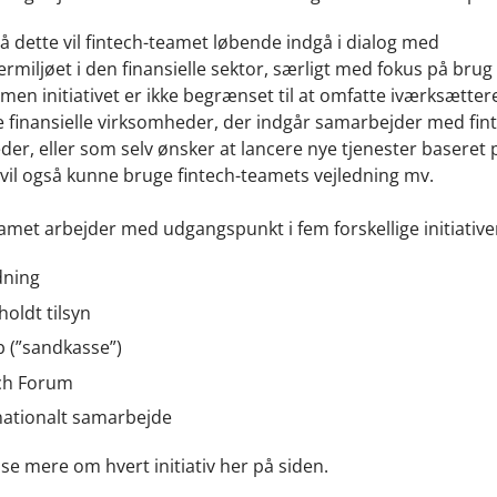
å dette vil fintech-teamet løbende indgå i dialog med
rmiljøet i den finansielle sektor, særligt med fokus på brug 
 men initiativet er ikke begrænset til at omfatte iværksætter
 finansielle virksomheder, der indgår samarbejder med fin
er, eller som selv ønsker at lancere nye tjenester baseret 
 vil også kunne bruge fintech-teamets vejledning mv.
amet arbejder med udgangspunkt i fem forskellige initiative
dning
oldt tilsyn
b (”sandkasse”)
ch Forum
nationalt samarbejde
e mere om hvert initiativ her på siden.