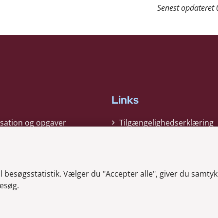
Senest opdateret
Links
sation og opgaver
Tilgængelighedserklæring
gi
Cookiepolitik
t
Privatlivspolitik
besøgsstatistik. Vælger du "Accepter alle", giver du samtykk
ag nyheder
Whistleblower
esøg.