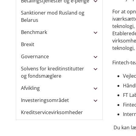
Betalingstjenester og e-penge
For at opn
Sanktioner mod Rusland og
iværksætte
Belarus
teknologi,
Benchmark
Etablerede
virksomhed
Brexit
teknologi,
Governance
Fintech-te
Solvens for kreditinstitutter
og fondsmæglere
Vejle
Håndh
Afvikling
FT La
Investeringsområdet
Finte
Kreditservicevirksomheder
Inter
Du kan læs