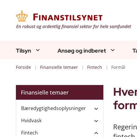
Tilsyn
Ansøg og indberet
T
Forside
Finansielle temaer
Fintech
Formål
Hvem
Finansielle temaer
form
Bæredygtighedsoplysninger
Hvidvask
Regerin
Fintech
fintech