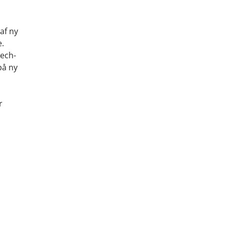
af ny
e.
tech-
på ny
r