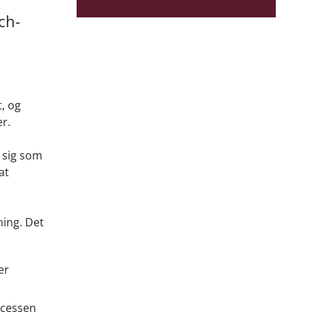
ch-
, og
er.
 sig som
at
ning. Det
er
ocessen