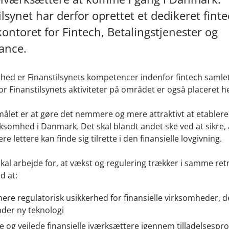
ilsynet har derfor oprettet et dedikeret finte
kontoret for Fintech, Betalingstjenester og
ance.
hed er Finanstilsynets kompetencer indenfor fintech samlet
or Finanstilsynets aktiviteter på området er også placeret h
ålet er at gøre det nemmere og mere attraktivt at etablere
rksomhed i Danmark. Det skal blandt andet ske ved at sikre, 
e lettere kan finde sig tilrette i den finansielle lovgivning.
al arbejde for, at vækst og regulering trækker i samme ret
d at:
ere regulatorisk usikkerhed for finansielle virksomheder, d
der ny teknologi
e og vejlede finansielle iværksættere igennem tilladelsespr