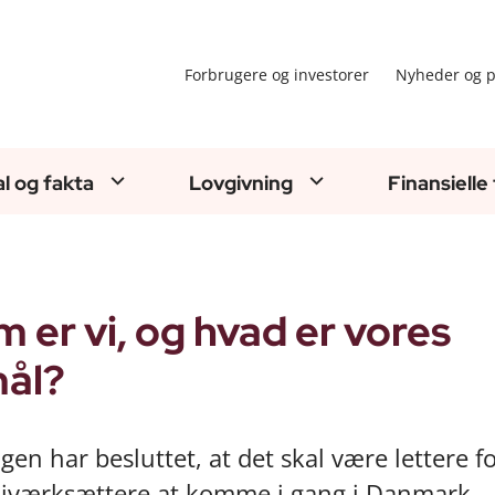
Forbrugere og investorer
Nyheder og p
al og fakta
Lovgivning
Finansielle
 er vi, og hvad er vores
ål?
gen har besluttet, at det skal være lettere f
-iværksættere at komme i gang i Danmark.