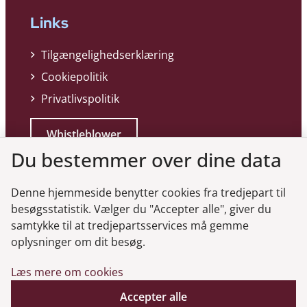
Links
Tilgængelighedserklæring
Cookiepolitik
Privatlivspolitik
Whistleblower
Du bestemmer over dine data
Denne hjemmeside benytter cookies fra tredjepart til
besøgsstatistik. Vælger du "Accepter alle", giver du
samtykke til at tredjepartsservices må gemme
Genveje
oplysninger om dit besøg.
Læs mere om cookies
Gå til virksomhedsregisteret
Accepter alle
Gå til selskabsmeddelelser