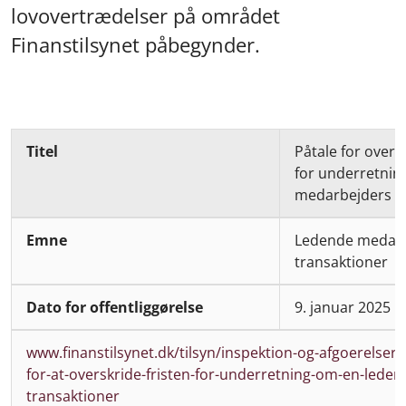
lovovertrædelser på området
Finanstilsynet påbegynder.
Titel
Påtale for oversk
for underretnin
medarbejders tr
Emne
Ledende medarb
Dato
transaktioner
for
offentliggørelse
9. januar 2025
Link
www.finanstilsynet.dk/tilsyn/inspektion-og-afgoerelser/
for-at-overskride-fristen-for-underretning-om-en-lede
transaktioner