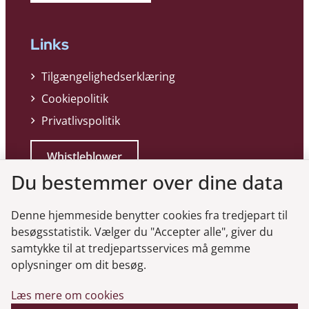
Links
Tilgængelighedserklæring
Cookiepolitik
Privatlivspolitik
Whistleblower
Du bestemmer over dine data
Denne hjemmeside benytter cookies fra tredjepart til
besøgsstatistik. Vælger du "Accepter alle", giver du
samtykke til at tredjepartsservices må gemme
Genveje
oplysninger om dit besøg.
Læs mere om cookies
Gå til virksomhedsregisteret