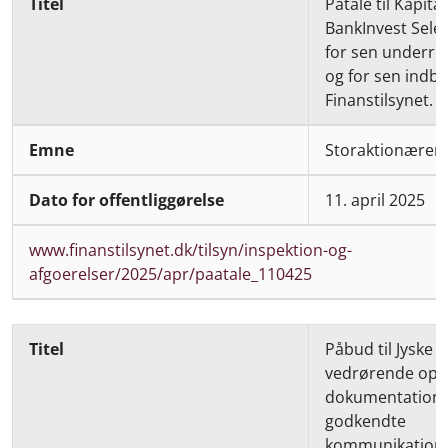
Påtale til Kapit
BankInvest Sele
for sen underre
og for sen indber
Finanstilsynet.
Storaktionærer
11. april 2025
www.finanstilsynet.dk/tilsyn/inspektion-og-
afgoerelser/2025/apr/paatale_110425
Påbud til Jyske
vedrørende opbe
dokumentation o
godkendte
kommunikations