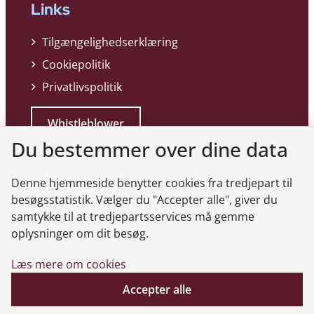
Links
Tilgængelighedserklæring
Cookiepolitik
Privatlivspolitik
Whistleblower
Du bestemmer over dine data
Denne hjemmeside benytter cookies fra tredjepart til
besøgsstatistik. Vælger du "Accepter alle", giver du
samtykke til at tredjepartsservices må gemme
Genveje
oplysninger om dit besøg.
Læs mere om cookies
Gå til virksomhedsregisteret
Accepter alle
Gå til selskabsmeddelelser
English