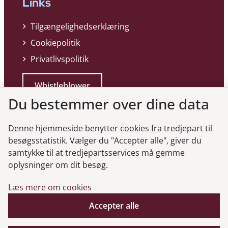
Links
Tilgængelighedserklæring
Cookiepolitik
Privatlivspolitik
Whistleblower
Du bestemmer over dine data
Denne hjemmeside benytter cookies fra tredjepart til
besøgsstatistik. Vælger du "Accepter alle", giver du
samtykke til at tredjepartsservices må gemme
Genveje
oplysninger om dit besøg.
Læs mere om cookies
Gå til virksomhedsregisteret
Accepter alle
Gå til selskabsmeddelelser
English