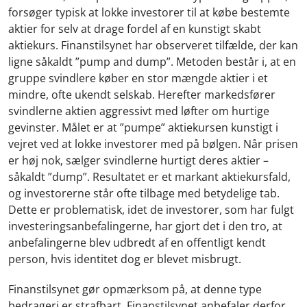
forsøger typisk at lokke investorer til at købe bestemte
aktier for selv at drage fordel af en kunstigt skabt
aktiekurs. Finanstilsynet har observeret tilfælde, der kan
ligne såkaldt ”pump and dump”. Metoden består i, at en
gruppe svindlere køber en stor mængde aktier i et
mindre, ofte ukendt selskab. Herefter markedsfører
svindlerne aktien aggressivt med løfter om hurtige
gevinster. Målet er at ”pumpe” aktiekursen kunstigt i
vejret ved at lokke investorer med på bølgen. Når prisen
er høj nok, sælger svindlerne hurtigt deres aktier –
såkaldt ”dump”. Resultatet er et markant aktiekursfald,
og investorerne står ofte tilbage med betydelige tab.
Dette er problematisk, idet de investorer, som har fulgt
investeringsanbefalingerne, har gjort det i den tro, at
anbefalingerne blev udbredt af en offentligt kendt
person, hvis identitet dog er blevet misbrugt.
Finanstilsynet gør opmærksom på, at denne type
bedrageri er strafbart. Finanstilsynet anbefaler derfor,