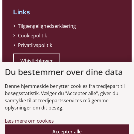
Links
Tilgængelighedserklæring
Cookiepolitik
Privatlivspolitik
Whistleblower
Du bestemmer over dine data
Denne hjemmeside benytter cookies fra tredjepart til
besøgsstatistik. Vælger du "Accepter alle", giver du
samtykke til at tredjepartsservices må gemme
Genveje
oplysninger om dit besøg.
Læs mere om cookies
Gå til virksomhedsregisteret
Gå til selskabsmeddelelser
Accepter alle