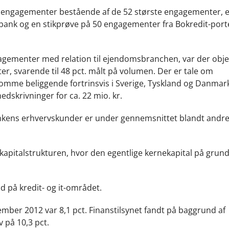
1 engagementer bestående af de 52 største engagementer, 
ank og en stikprøve på 50 engagementer fra Bokredit-portef
gagementer med relation til ejendomsbranchen, var der obje
er, svarende til 48 pct. målt på volumen. Der er tale om
me beliggende fortrinsvis i Sverige, Tyskland og Danmar
edskrivninger for ca. 22 mio. kr.
bankens erhvervskunder er under gennemsnittet blandt andr
kapitalstrukturen, hvor den egentlige kernekapital på grund
d på kredit- og it-området.
ber 2012 var 8,1 pct. Finanstilsynet fandt på baggrund af
 på 10,3 pct.