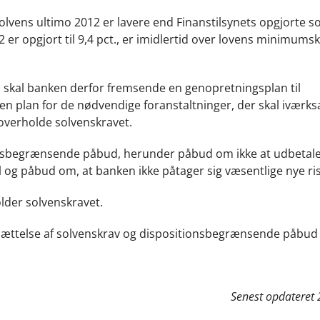
olvens ultimo 2012 er lavere end Finanstilsynets opgjorte s
2 er opgjort til 9,4 pct., er imidlertid over lovens minimums
Råd skal banken derfor fremsende en genopretningsplan til
n plan for de nødvendige foranstaltninger, der skal iværks
 overholde solvenskravet.
onsbegrænsende påbud, herunder påbud om ikke at udbetal
tal og påbud om, at banken ikke påtager sig væsentlige nye ris
lder solvenskravet.
stsættelse af solvenskrav og dispositionsbegrænsende påbud
Senest opdateret