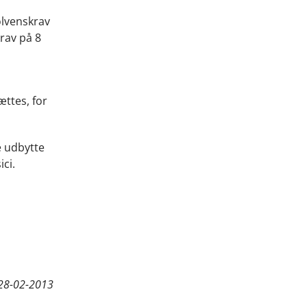
olvenskrav
krav på 8
ættes, for
e udbytte
ici.
28-02-2013