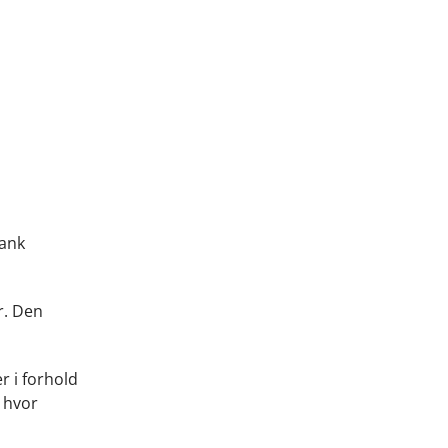
bank
r. Den
r i forhold
, hvor