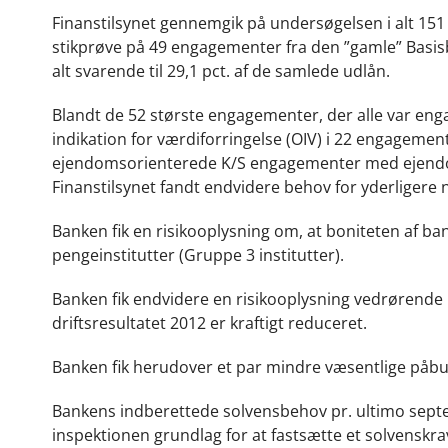
Finanstilsynet gennemgik på undersøgelsen i alt 15
stikprøve på 49 engagementer fra den ”gamle” Basisb
alt svarende til 29,1 pct. af de samlede udlån.
Blandt de 52 største engagementer, der alle var en
indikation for værdiforringelse (OIV) i 22 engagement
ejendomsorienterede K/S engagementer med ejendom
Finanstilsynet fandt endvidere behov for yderligere n
Banken fik en risikooplysning om, at boniteten af 
pengeinstitutter (Gruppe 3 institutter).
Banken fik endvidere en risikooplysning vedrørende 
driftsresultatet 2012 er kraftigt reduceret.
Banken fik herudover et par mindre væsentlige påbu
Bankens indberettede solvensbehov pr. ultimo septem
inspektionen grundlag for at fastsætte et solvenskrav