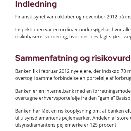
Indledning
Finanstilsynet var i oktober og november 2012 på ins
Inspektionen var en ordinær undersøgelse, hvor al
risikobaseret vurdering, hvor der blev lagt størst v
Sammenfatning og risikovurd
Banken fik i februar 2012 nye ejere, der indskød 70 mio
overtog i samme forbindelse en portefølje af forbrugs
Banken er en internetbank med en forretningsmodel,
overtagne erhvervsportefølje fra den ”gamle” Basisba
Banken har fået en risikooplysning om, at banken ef
til tilsynsdiamantens pejlemærker. Andelen af store 
tilsynsdiamantens pejlemærke er 125 procent.