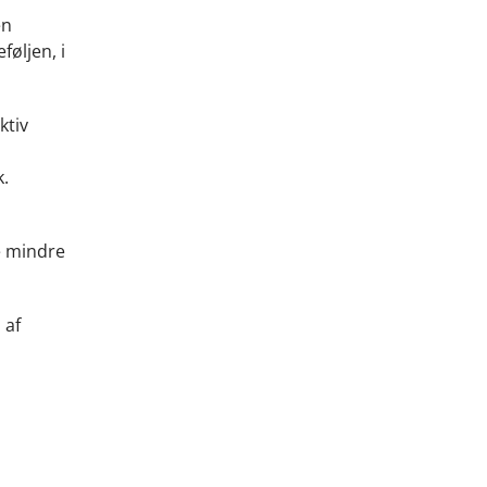
en
øljen, i
ktiv
k.
e mindre
 af