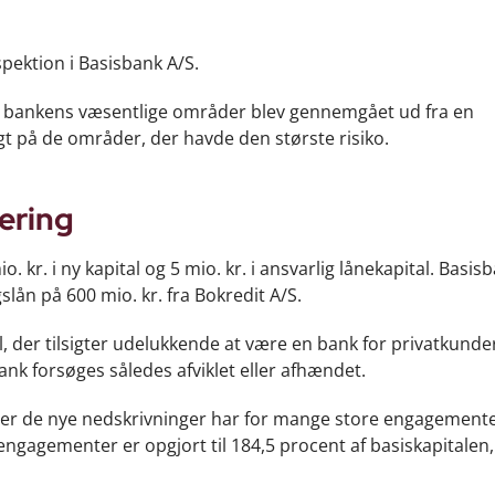
pektion i Basisbank A/S.
le bankens væsentlige områder blev gennemgået ud fra en
ægt på de områder, der havde den største risiko.
ering
. kr. i ny kapital og 5 mio. kr. i ansvarlig lånekapital. Basis
lån på 600 mio. kr. fra Bokredit A/S.
 der tilsigter udelukkende at være en bank for privatkunde
nk forsøges således afviklet eller afhændet.
ter de nye nedskrivninger har for mange store engagemente
engagementer er opgjort til 184,5 procent af basiskapitalen