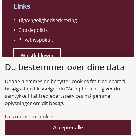
Links
Tilgængelighedserklæring
Cookiepolitik
Privatlivspolitik
Whistleblower
Du bestemmer over dine data
Denne hjemmeside benytter cookies fra tredjepart til
besøgsstatistik. Vælger du "Accepter alle", giver du
samtykke til at tredjepartsservices må gemme
Genveje
oplysninger om dit besøg.
Læs mere om cookies
Gå til virksomhedsregisteret
Gå til selskabsmeddelelser
Accepter alle