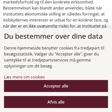
markedsforhold og til den konkrete virksomhed.
Bestemmelsen kan blandt andet anvendes, både når
instituttets økonomiske stilling er således forringet, at
indskydernes interesser er udsat for en konkret fare, og
når der er en ikke uvæsentlig risiko for, at instituttet på
et senere tidspunkt ikke kan opfylde lovens kapitalkrav.
Du bestemmer over dine data
Sidstnævnte er særlig relevant i de tilfælde, hvor
Finanstilsynet på baggrund af sin erfaring og sit
Denne hjemmeside benytter cookies fra tredjepart til
kendskab til markedsforholdene og til det konkrete
besøgsstatistik. Vælger du "Accepter alle", giver du
institut vurderer, at der er en ikke uvæsentlig risiko for,
samtykke til at tredjepartsservices må gemme
at instituttet inden for 2-3 år ikke vil kunne opfylde
oplysninger om dit besøg.
kapitalkravene.
Læs mere om cookies
Med baggrund i de erfaringer, Finanstilsynet har draget
i forbindelse med de senere års krise i den finansielle
Accepter alle
sektor, har tilsynet blandt andet indført Finanstilsynets
tilsynsdiamant, som indeholder grænseværdier for en
Afvis alle
række risikofaktorer, som vurderes at have særlig
betydning i relation til forsvarlig drift af