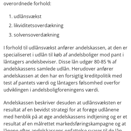
overordnede forhold:
udlånsvækst
likviditetsoverdækning
solvensoverdækning
I forhold til udlånsvækst anfører andelskassen, at den er
specialiseret i udlån til køb af andelsboliger mod pant i
låntagers andelsbeviser. Disse lån udgør 80-85 % af
andelskassens samlede udlån. Herudover anfører
andelskassen at den har en forsigtig kreditpolitik med
test af pantets værdi og låntagers følsomhed overfor
udviklingen i andelsboligforeningens værdi.
Andelskassen beskriver desuden at udlånsvæksten er
resultat af en bevidst strategi for at forøge udlånene
med henblik på at øge andelskassens indtjening og er et
resultat af en målrettet markedsføringskampagne og at
lånene efter andelskassens opfattelse svarer til de lån