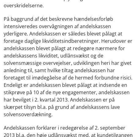
overskridelserne.
På baggrund af det beskrevne hændelsesforløb
intensiveredes overvågningen af andelskassen
yderligere. Andelskassen er således blevet pålagt at
foretage daglige likviditetsindberetninger. Herudover er
andelskassen blevet pålagt at redegøre nærmere for
andelskassens likviditet, udlånsvækst og de
solvensmæssige overvejelser, udviklingen heri har givet
anledning til, samt hvilke tiltag andelskassen har
foretaget til imødegåelse af de hermed forbundne risici.
Endeligt er andelskassen blevet pålagt at indsende en
stikprøve på 10 af de nye engagementer, andelskassen
har bevilget i 2. kvartal 2013. Andelskassen er på
skærpet tilsyn bl.a. på grund af andelskassens lave
solvensoverdækning.
Andelskassen forklarer i redegørelse af 2. september
2013 bl.a. den høje udlånsvækst med, at kundetilgangen