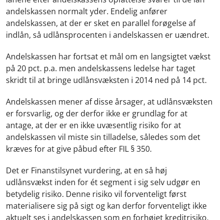
andelskassen normalt yder. Endelig anfører
andelskassen, at der er sket en parallel forøgelse af
indlån, så udlånsprocenten i andelskassen er uændret.
Andelskassen har fortsat et mål om en langsigtet vækst
på 20 pct. p.a. men andelskassens ledelse har taget
skridt til at bringe udlånsvæksten i 2014 ned på 14 pct.
Andelskassen mener af disse årsager, at udlånsvæksten
er forsvarlig, og der derfor ikke er grundlag for at
antage, at der er en ikke uvæsentlig risiko for at
andelskassen vil miste sin tilladelse, således som det
kræves for at give påbud efter FIL § 350.
Det er Finanstilsynet vurdering, at en så høj
udlånsvækst inden for ét segment i sig selv udgør en
betydelig risiko. Denne risiko vil forventeligt først
materialisere sig på sigt og kan derfor forventeligt ikke
aktuelt ses i andelskassen som en forhøjet kreditrisiko.