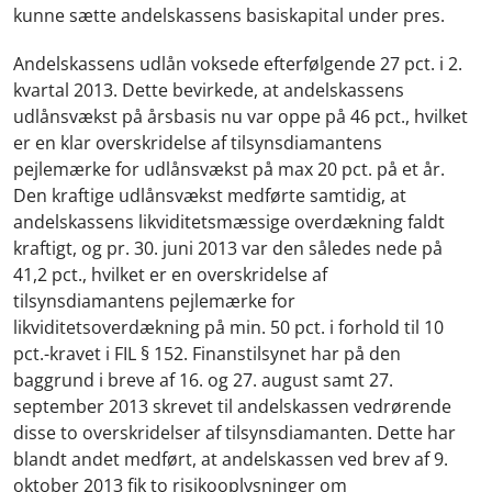
kunne sætte andelskassens basiskapital under pres.
Andelskassens udlån voksede efterfølgende 27 pct. i 2.
kvartal 2013. Dette bevirkede, at andelskassens
udlånsvækst på årsbasis nu var oppe på 46 pct., hvilket
er en klar overskridelse af tilsynsdiamantens
pejlemærke for udlånsvækst på max 20 pct. på et år.
Den kraftige udlånsvækst medførte samtidig, at
andelskassens likviditetsmæssige overdækning faldt
kraftigt, og pr. 30. juni 2013 var den således nede på
41,2 pct., hvilket er en overskridelse af
tilsynsdiamantens pejlemærke for
likviditetsoverdækning på min. 50 pct. i forhold til 10
pct.-kravet i FIL § 152. Finanstilsynet har på den
baggrund i breve af 16. og 27. august samt 27.
september 2013 skrevet til andelskassen vedrørende
disse to overskridelser af tilsynsdiamanten. Dette har
blandt andet medført, at andelskassen ved brev af 9.
oktober 2013 fik to risikooplysninger om