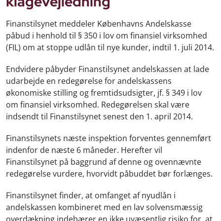
klagevejledning
Finanstilsynet meddeler Københavns Andelskasse
påbud i henhold til § 350 i lov om finansiel virksomhed
(FIL) om at stoppe udlån til nye kunder, indtil 1. juli 2014.
Endvidere påbyder Finanstilsynet andelskassen at lade
udarbejde en redegørelse for andelskassens
økonomiske stilling og fremtidsudsigter, jf. § 349 i lov
om finansiel virksomhed. Redegørelsen skal være
indsendt til Finanstilsynet senest den 1. april 2014.
Finanstilsynets næste inspektion forventes gennemført
indenfor de næste 6 måneder. Herefter vil
Finanstilsynet på baggrund af denne og ovennævnte
redegørelse vurdere, hvorvidt påbuddet bør forlænges.
Finanstilsynet finder, at omfanget af nyudlån i
andelskassen kombineret med en lav solvensmæssig
overdækning indebærer en ikke uvæsentlig risiko for, at