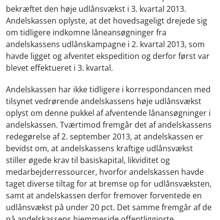
bekræftet den høje udlånsvækst i 3. kvartal 2013.
Andelskassen oplyste, at det hovedsageligt drejede sig
om tidligere indkomne låneansøgninger fra
andelskassens udlånskampagne i 2. kvartal 2013, som
havde ligget og afventet ekspedition og derfor først var
blevet effektueret i 3. kvartal.
Andelskassen har ikke tidligere i korrespondancen med
tilsynet vedrørende andelskassens høje udlånsvækst
oplyst om denne pukkel af afventende lånansøgninger i
andelskassen. Tværtimod fremgår det af andelskassens
redegørelse af 2. september 2013, at andelskassen er
bevidst om, at andelskassens kraftige udlånsvækst
stiller øgede krav til basiskapital, likviditet og
medarbejderressourcer, hvorfor andelskassen havde
taget diverse tiltag for at bremse op for udlånsvæksten,
samt at andelskassen derfor fremover forventede en
udlånsvækst på under 20 pct. Det samme fremgår af de
på andelskassens hjemmeside offentliggjorte