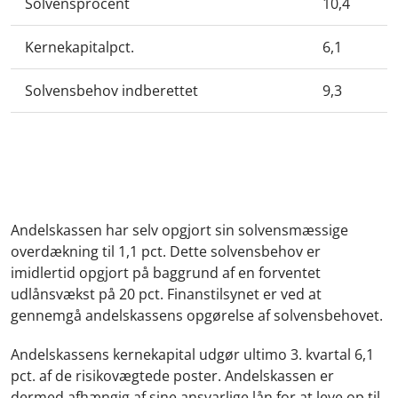
Solvensprocent
10,4
Kernekapitalpct.
6,1
Solvensbehov indberettet
9,3
Andelskassen har selv opgjort sin solvensmæssige
overdækning til 1,1 pct. Dette solvensbehov er
imidlertid opgjort på baggrund af en forventet
udlånsvækst på 20 pct. Finanstilsynet er ved at
gennemgå andelskassens opgørelse af solvensbehovet.
Andelskassens kernekapital udgør ultimo 3. kvartal 6,1
pct. af de risikovægtede poster. Andelskassen er
dermed afhængig af sine ansvarlige lån for at leve op til