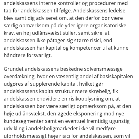
andelskassens interne kontroller og procedurer med
tab for andelskassen til følge. Andelskassens ledelse
blev samtidig adviseret om, at den derfor bør være
særlig opmærksom på de yderligere organisatoriske
krav, en høj udlånsvækst stiller, samt sikre, at
andelskassen ikke påtager sig større risici, end
andelskassen har kapital og kompetencer til at kunne
håndtere forsvarligt.
Grundet andelskassens beskedne solvensmæssige
overdækning, hvor en væsentlig andel af basiskapitalen
udgøres af supplerende kapital, hvilket gør
andelskassens kapitalstruktur mere skrøbelig, fik
andelskassen endvidere en risikooplysning om, at
andelskassen bør være særligt opmærksom på, at den
høje udlånsvækst, den øgede eksponering mod nye
kundesegmenter samt en eventuel fremtidig ugunstig
udvikling i andelsboligmarkedet ikke vil medføre
uforholdsmæssigt høje risici for andelskassen, som vil