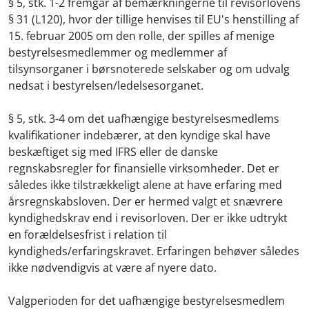
§ 5, stk. 1-2 fremgår af bemærkningerne til revisorlovens
§ 31 (L120), hvor der tillige henvises til EU's henstilling af
15. februar 2005 om den rolle, der spilles af menige
bestyrelsesmedlemmer og medlemmer af
tilsynsorganer i børsnoterede selskaber og om udvalg
nedsat i bestyrelsen/ledelsesorganet.
§ 5, stk. 3-4 om det uafhængige bestyrelsesmedlems
kvalifikationer indebærer, at den kyndige skal have
beskæftiget sig med IFRS eller de danske
regnskabsregler for finansielle virksomheder. Det er
således ikke tilstrækkeligt alene at have erfaring med
årsregnskabsloven. Der er hermed valgt et snævrere
kyndighedskrav end i revisorloven. Der er ikke udtrykt
en forældelsesfrist i relation til
kyndigheds/erfaringskravet. Erfaringen behøver således
ikke nødvendigvis at være af nyere dato.
Valgperioden for det uafhængige bestyrelsesmedlem