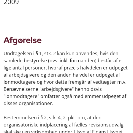
2009
Afgørelse
Undtagelsen i § 1, stk. 2 kan kun anvendes, hvis den
samlede bestyrelse (dvs. inkl. formanden) består af et
lige antal personer, hvoraf præcis halvdelen er udpeget
af arbejdsgivere og den anden halvdel er udpeget af
lønmodtagere og hvor dette fremgår af vedtægter m.v.
Benævnelserne "arbejdsgivere" henholdsvis
"lønmodtagere" omfatter også medlemmer udpeget af
disses organisationer.
Bestemmelsen i § 2, stk. 4, 2. pkt. om, at den
organisatoriske indplacering af fælles revisionsudvalg
skal ske i en virksomhed under tilsyn af Finanstilsynet,