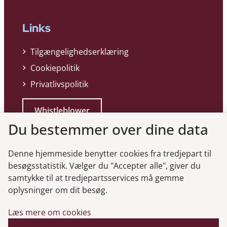
Links
Tilgængelighedserklæring
Cookiepolitik
Privatlivspolitik
Whistleblower
Du bestemmer over dine data
Denne hjemmeside benytter cookies fra tredjepart til
besøgsstatistik. Vælger du "Accepter alle", giver du
samtykke til at tredjepartsservices må gemme
Genveje
oplysninger om dit besøg.
Læs mere om cookies
Gå til virksomhedsregisteret