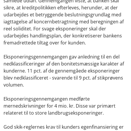
samlede udlån. Gennemgangen viste, at banken skal
sikre, at kreditpolitikken efterleves, herunder, at der
udarbejdes et betryggende beslutningsgrundlag med
iagttagelse af koncernbetragtning med beregningen af
reel soliditet. For svage eksponeringer skal der
udarbejdes handlingsplan, der konkretiserer bankens
fremadrettede tiltag over for kunden.
Eksponeringsgennemgangen gav anledning til en del
nedklassificeringer af den bonitetsmæssige karakter af
kunderne. 11 pct. af de gennemgåede eksponeringer
blev nedklassificeret - svarende til 9 pct. af stikprøvens
volumen.
Eksponeringsgennemgangen medførte
mernedskrivninger for 4 mio. kr. Disse var primært
relateret til to store landbrugseksponeringer.
God skik-reglernes krav til kunders egenfinansiering er