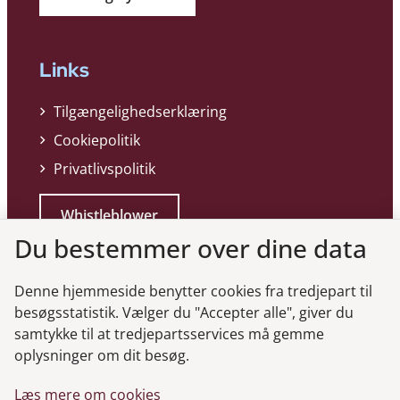
Links
Tilgængelighedserklæring
Cookiepolitik
Privatlivspolitik
Whistleblower
Du bestemmer over dine data
Denne hjemmeside benytter cookies fra tredjepart til
besøgsstatistik. Vælger du "Accepter alle", giver du
samtykke til at tredjepartsservices må gemme
Genveje
oplysninger om dit besøg.
Læs mere om cookies
Gå til virksomhedsregisteret