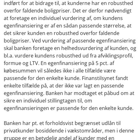
indført for at bidrage til, at kunderne har en robusthed
overfor faldende boligpriser. Det er derfor nødvendigt
at foretage en individuel vurdering af, om kundens
egenfinansiering er af en sådan passende størrelse, at
det sikrer kunden en robusthed overfor faldende
boligpriser. Ved vurdering af passende egenfinansiering
skal banken foretage en helhedsvurdering af kunden, og
bl.a. vurdere kundens robusthed ud fra afviklingsprofil,
formue og LTV. En egenfinansiering på 5 pct. af
købesummen vil således ikke i alle tilfælde være
passende for den enkelte kunde. Finanstilsynet fandt
enkelte tilfælde på, at der ikke var lagt en passende
egenfinansiering. Banken har modtaget et påbud om at
sikre en individuel stillingtagen til, om
egenfinansieringen er passende for den enkelte kunde.
Banken har pt. et forholdsvist begrænset udlån til
privatkunder bosiddende i vækstområder, men i denne
gruppe er en betydelig andel af kunder med en