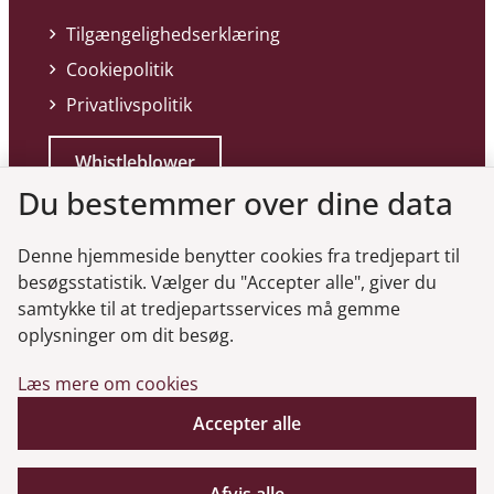
Tilgængelighedserklæring
Cookiepolitik
Privatlivspolitik
Whistleblower
Du bestemmer over dine data
Denne hjemmeside benytter cookies fra tredjepart til
besøgsstatistik. Vælger du "Accepter alle", giver du
samtykke til at tredjepartsservices må gemme
Genveje
oplysninger om dit besøg.
Læs mere om cookies
Gå til virksomhedsregisteret
Gå til selskabsmeddelelser
Accepter alle
English