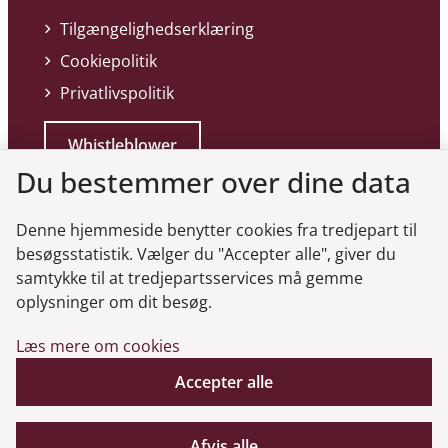
Tilgængelighedserklæring
Cookiepolitik
Privatlivspolitik
Whistleblower
Du bestemmer over dine data
Denne hjemmeside benytter cookies fra tredjepart til
besøgsstatistik. Vælger du "Accepter alle", giver du
samtykke til at tredjepartsservices må gemme
Genveje
oplysninger om dit besøg.
Læs mere om cookies
Gå til virksomhedsregisteret
Gå til selskabsmeddelelser
Accepter alle
English
Afvis alle