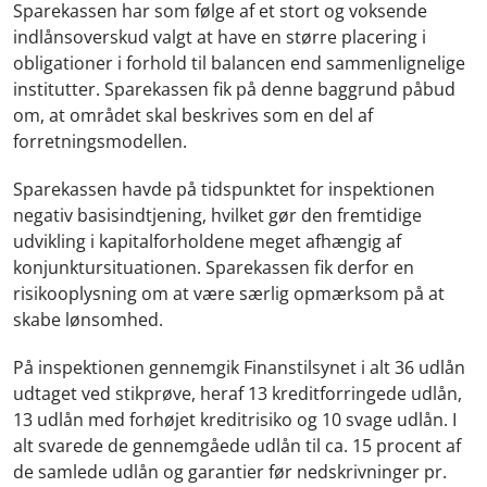
Sparekassen har som følge af et stort og voksende
indlånsoverskud valgt at have en større placering i
obligationer i forhold til balancen end sammenlignelige
institutter. Sparekassen fik på denne baggrund påbud
om, at området skal beskrives som en del af
forretningsmodellen.
Sparekassen havde på tidspunktet for inspektionen
negativ basisindtjening, hvilket gør den fremtidige
udvikling i kapitalforholdene meget afhængig af
konjunktursituationen. Sparekassen fik derfor en
risikooplysning om at være særlig opmærksom på at
skabe lønsomhed.
På inspektionen gennemgik Finanstilsynet i alt 36 udlån
udtaget ved stikprøve, heraf 13 kreditforringede udlån,
13 udlån med forhøjet kreditrisiko og 10 svage udlån. I
alt svarede de gennemgåede udlån til ca. 15 procent af
de samlede udlån og garantier før nedskrivninger pr.