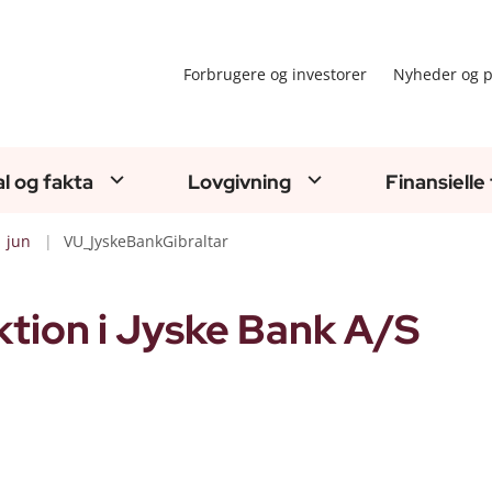
Forbrugere og investorer
Nyheder og p
al og fakta
Lovgivning
Finansielle
jun
VU_JyskeBankGibraltar
tion i Jyske Bank A/S