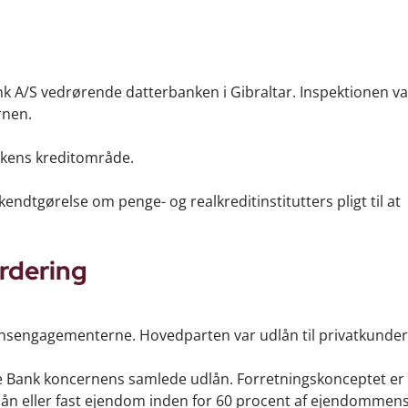
ank A/S vedrørende datterbanken i Gibraltar. Inspektionen var
rnen.
nkens kreditområde.
endtgørelse om penge- og realkreditinstitutters pligt til at
rdering
ånsengagementerne. Hovedparten var udlån til privatkunder
ke Bank koncernens samlede udlån. Forretningskonceptet er
dlån eller fast ejendom inden for 60 procent af ejendommens