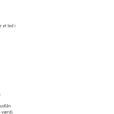
 et led i
.
 udlån
 værdi.