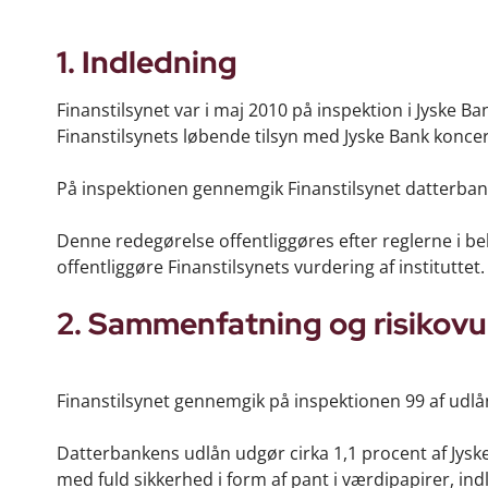
1. Indledning
Finanstilsynet var i maj 2010 på inspektion i Jyske B
Finanstilsynets løbende tilsyn med Jyske Bank konce
På inspektionen gennemgik Finanstilsynet datterba
Denne redegørelse offentliggøres efter reglerne i bek
offentliggøre Finanstilsynets vurdering af instituttet.
2. Sammenfatning og risikovu
Finanstilsynet gennemgik på inspektionen 99 af udl
Datterbankens udlån udgør cirka 1,1 procent af Jys
med fuld sikkerhed i form af pant i værdipapirer, in