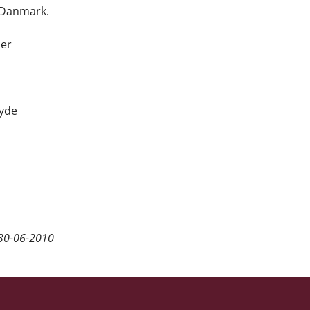
i Danmark.
der
byde
30-06-2010