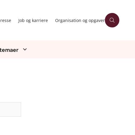
resse
Job og karriere
Organisation og opgaver
 temaer
Søg