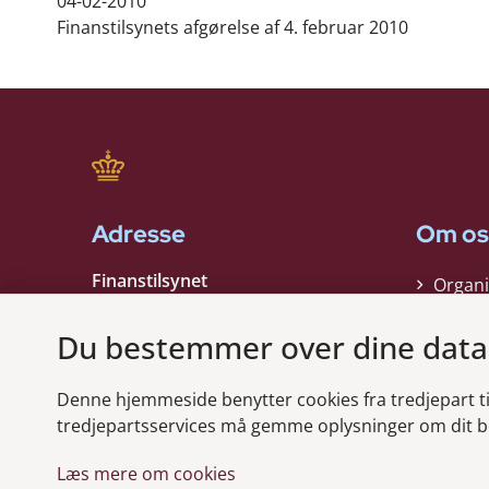
04-02-2010
Finanstilsynets afgørelse af 4. februar 2010
Adresse
Om os
Finanstilsynet
Organi
Strandgade 29
Strate
1401 København K
Du bestemmer over dine data
Kontak
EAN nummer:
5798000021006
Denne hjemmeside benytter cookies fra tredjepart til 
CVR nummer:
10598184
Modt
tredjepartsservices må gemme oplysninger om dit b
Læs mere om cookies