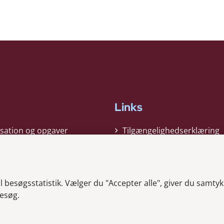
Links
sation og opgaver
Tilgængelighedserklæring
gi
Cookiepolitik
t
Privatlivspolitik
besøgsstatistik. Vælger du "Accepter alle", giver du samtykk
ag nyheder
Whistleblower
esøg.