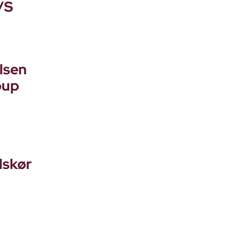
/S
lsen
oup
lskør