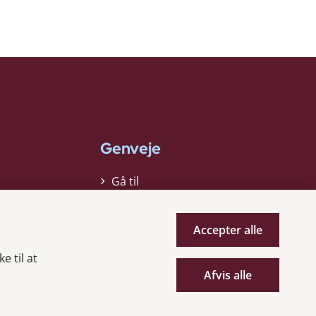
Genveje
Gå til
virksomhedsregisteret
Gå til selskabsmeddelelser
Accepter alle
English
e til at
Afvis alle