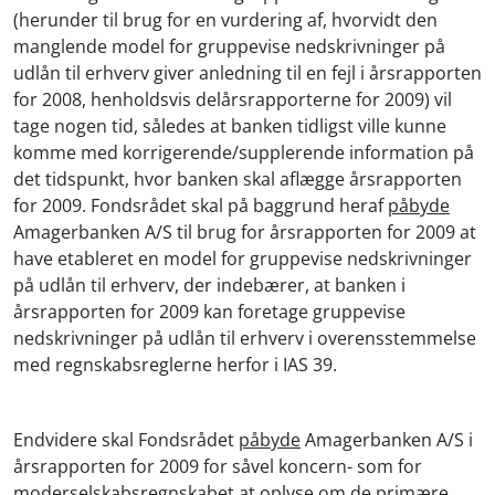
(herunder til brug for en vurdering af, hvorvidt den
manglende model for gruppevise nedskrivninger på
udlån til erhverv giver anledning til en fejl i årsrapporten
for 2008, henholdsvis delårsrapporterne for 2009) vil
tage nogen tid, således at banken tidligst ville kunne
komme med korrigerende/supplerende information på
det tidspunkt, hvor banken skal aflægge årsrapporten
for 2009. Fondsrådet skal på baggrund heraf
påbyde
Amagerbanken A/S til brug for årsrapporten for 2009 at
have etableret en model for gruppevise nedskrivninger
på udlån til erhverv, der indebærer, at banken i
årsrapporten for 2009 kan foretage gruppevise
nedskrivninger på udlån til erhverv i overensstemmelse
med regnskabsreglerne herfor i IAS 39.
Endvidere skal Fondsrådet
påbyde
Amagerbanken A/S i
årsrapporten for 2009 for såvel koncern- som for
moderselskabsregnskabet at oplyse om de primære