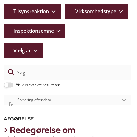
Tilsynsreaktion
Virksomhedstype
Inspektionsemne
Vælg år
Sø
Vis kun eksakte resultater
AFGØRELSE
Redegørelse om