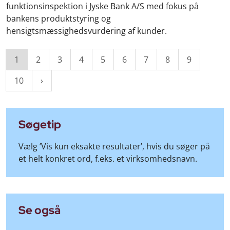
funktionsinspektion i Jyske Bank A/S med fokus på
bankens produktstyring og
hensigtsmæssighedsvurdering af kunder.
1
2
3
4
5
6
7
8
9
10
Søgetip
Vælg ’Vis kun eksakte resultater’, hvis du søger på
et helt konkret ord, f.eks. et virksomhedsnavn.
Se også