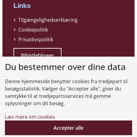
Links
Tilgængelighedserklæring
Cookiepolitik
Privatlivspolitik
Whistleblower
Du bestemmer over dine data
Denne hjemmeside benytter cookies fra tredjepart til
besøgsstatistik. Vælger du "Accepter alle", giver du
samtykke til at tredjepartsservices må gemme
Genveje
oplysninger om dit besøg.
Læs mere om cookies
Gå til virksomhedsregisteret
Gå til selskabsmeddelelser
Accepter alle