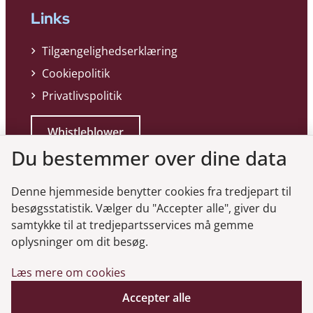
Links
Tilgængelighedserklæring
Cookiepolitik
Privatlivspolitik
Whistleblower
Du bestemmer over dine data
Denne hjemmeside benytter cookies fra tredjepart til
besøgsstatistik. Vælger du "Accepter alle", giver du
samtykke til at tredjepartsservices må gemme
Genveje
oplysninger om dit besøg.
Læs mere om cookies
Gå til virksomhedsregisteret
Gå til selskabsmeddelelser
Accepter alle