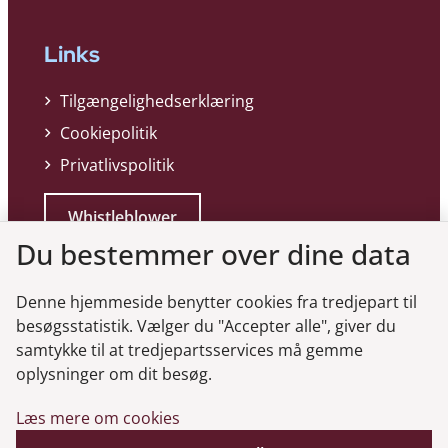
Links
Tilgængelighedserklæring
Cookiepolitik
Privatlivspolitik
Whistleblower
Du bestemmer over dine data
Denne hjemmeside benytter cookies fra tredjepart til
besøgsstatistik. Vælger du "Accepter alle", giver du
samtykke til at tredjepartsservices må gemme
Genveje
oplysninger om dit besøg.
Læs mere om cookies
Gå til virksomhedsregisteret