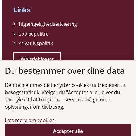
Links
Tilgængelighedserklæring
Cookiepolitik
Privatlivspolitik
Whistleblower
Du bestemmer over dine data
Denne hjemmeside benytter cookies fra tredjepart til
besøgsstatistik. Vælger du "Accepter alle", giver du
samtykke til at tredjepartsservices må gemme
Genveje
oplysninger om dit besøg.
Læs mere om cookies
Gå til virksomhedsregisteret
Accepter alle
Gå til selskabsmeddelelser