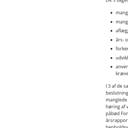
De 9 sager
mangl
mangl
aflæg
års- 
forke
udvik
anven
kræve
I 3 af de 
beslutning
manglede 
høring af 
påbød Fond
årsrapport
henholdsv