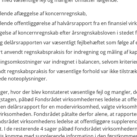
 med væsentlige fejl og mangler omfatter følgende:
ende aflæggelse af koncernregnskab,
ende offentliggørelse af halvårsrapport fra en finansiel v
gelse af koncernregnskab efter årsregnskabsloven i stedet f
og delårsrapporten var væsentligt fejlbehæftet som følge af
rt anvendt regnskabspraksis for indregning og måling af kap
lingsomkostninger var indregnet i balancen, selvom kriterier
dt regnskabspraksis for væsentlige forhold var ikke tilstrækk
de noteoplysninger.
sager, hvor der blev konstateret væsentlige fejl og mangler,
stagen, påbød Fondsrådet virksomhedernes ledelse at offent
en delårsrapport for en modervirksomhed, valgte virksomhe
virksomheden. Fondsrådet påtalte derfor alene, at rapporten i
srådet virksomhedens ledelse at offentliggøre supplerende
. I de resterende 4 sager påbød Fondsrådet virksomhedernes
is komme med supplerende information i den førstkommend