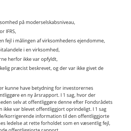
irksomhed på moderselskabsniveau,
or IFRS,
 en fejl i målingen af virksomhedens ejendomme,
italandele i en virksomhed,
ne herfor ikke var opfyldt,
elig præcist beskrevet, og der var ikke givet de
 der kunne have betydning for investorernes
liggøre en ny årsrapport. I 1 sag, hvor der
den selv at offentliggøre denne efter Fondsrådets
kke var blevet offentliggjort oprindeligt. I 1 sag
/korrigerende information til den offentliggjorte
 ledelse at rette forholdet som en væsentlig fejl,
e offentliggjorte rapport.