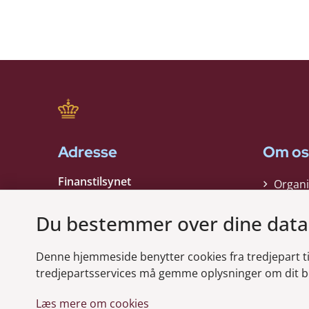
Adresse
Om os
Finanstilsynet
Organi
Strandgade 29
Strate
1401 København K
Du bestemmer over dine data
Kontak
EAN nummer:
5798000021006
Denne hjemmeside benytter cookies fra tredjepart til 
CVR nummer:
10598184
Modt
tredjepartsservices må gemme oplysninger om dit b
Læs mere om cookies