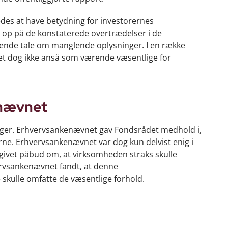
edes at have betydning for investorernes
op på de konstaterede overtrædelser i de
nde tale om manglende oplysninger. I en række
det dog ikke anså som værende væsentlige for
enævnet
 sager. Erhvervsankenævnet gav Fondsrådet medhold i,
rne. Erhvervsankenævnet var dog kun delvist enig i
 givet påbud om, at virksomheden straks skulle
vervsankenævnet fandt, at denne
 skulle omfatte de væsentlige forhold.