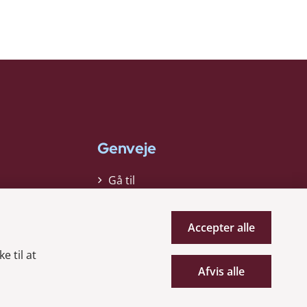
Genveje
Gå til
virksomhedsregisteret
Gå til selskabsmeddelelser
Accepter alle
English
e til at
Afvis alle