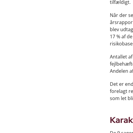
tilfældigt.
Når der se
årsrapport
blev udtag
17 % af de
risikobase
Antallet a
fejlbehæf
Andelen af
Det er end
forelagt 
som let bl
Karak