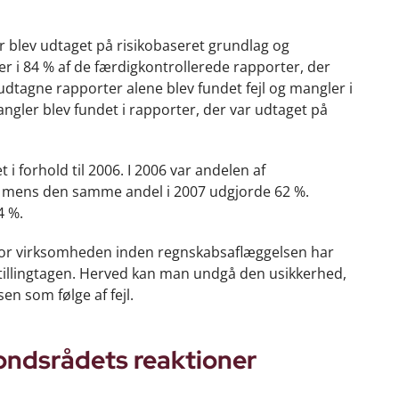
r blev udtaget på risikobaseret grundlag og
ler i 84 % af de færdigkontrollerede rapporter, der
udtagne rapporter alene blev fundet fejl og mangler i
angler blev fundet i rapporter, der var udtaget på
 i forhold til 2006. I 2006 var andelen af
%, mens den samme andel i 2007 udgjorde 62 %.
4 %.
, hvor virksomheden inden regnskabsaflæggelsen har
illingtagen. Herved kan man undgå den usikkerhed,
en som følge af fejl.
Fondsrådets reaktioner