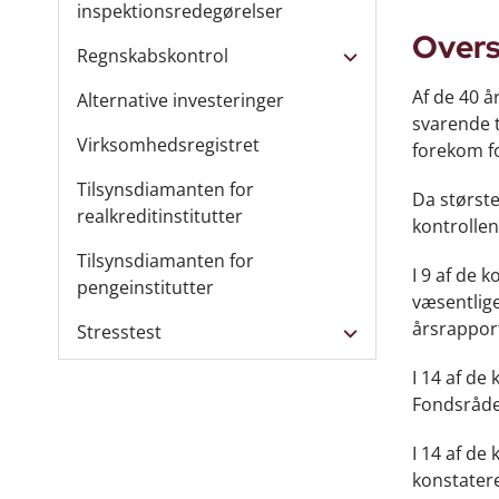
inspektionsredegørelser
Overs
Regnskabskontrol
Af de 40 å
Alternative investeringer
svarende t
Virksomhedsregistret
forekom fo
Tilsynsdiamanten for
Da største
realkreditinstitutter
kontrollen
Tilsynsdiamanten for
I 9 af de 
pengeinstitutter
væsentlige
årsrapport
Stresstest
I 14 af de
Fondsråde
I 14 af de
konstatere