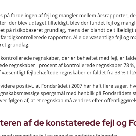
s på fordelingen af fejl og mangler mellem årsrapporter, de
er, der blev udtaget tilfældigt, blev der fundet fejl og mang
et på risikobaseret grundlag, mens der blandt de tilfældigt 
 færdigkontrollerede rapporter. Alle de væsentlige fejl og m
ret grundlag.
f kontrollerede regnskaber, der er behæftet med fejl, er faldet
tede regnskaber i procent af kontrollerede regnskaber 78 
 væsentligt fejlbehæftede regnskaber er faldet fra 33 % til 2
videre positivt, at Fondsrådet i 2007 har haft flere sager
regnskabsmæssige spørgsmål med henblik på Fondsrådets st
iver følgen af, at et regnskab må ændres efter offentliggørels
teren af de konstaterede fejl og 