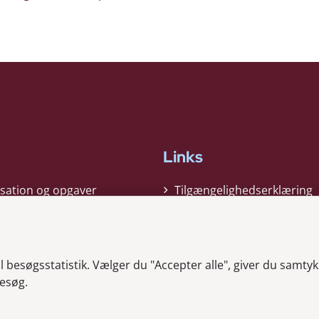
Links
sation og opgaver
Tilgængelighedserklæring
gi
Cookiepolitik
t
Privatlivspolitik
besøgsstatistik. Vælger du "Accepter alle", giver du samtykk
ag nyheder
Whistleblower
esøg.