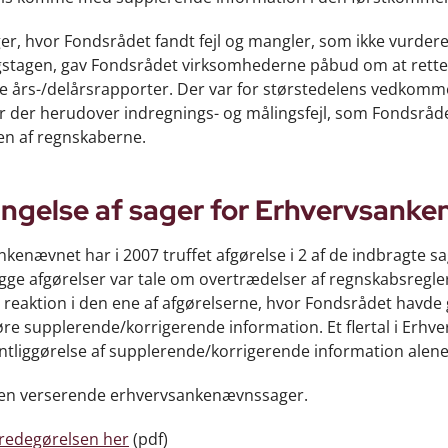
ger, hvor Fondsrådet fandt fejl og mangler, som ikke vurder
gstagen, gav Fondsrådet virksomhederne påbud om at rette 
års-/delårsrapporter. Der var for størstedelens vedkomme
ar der herudover indregnings- og målingsfejl, som Fondsrå
en af regnskaberne.
ingelse af sager for Erhvervsank
kenævnet har i 2007 truffet afgørelse i 2 af de indbragte
egge afgørelser var tale om overtrædelser af regnskabsregle
 reaktion i den ene af afgørelserne, hvor Fondsrådet havde
øre supplerende/korrigerende information. Et flertal i Erh
ntliggørelse af supplerende/korrigerende information alene
gen verserende erhvervsankenævnssager.
redegørelsen her
(pdf)