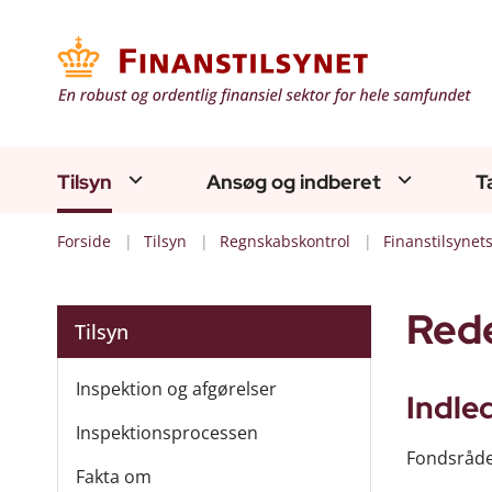
Tilsyn
Ansøg og indberet
T
Forside
Tilsyn
Regnskabskontrol
Finanstilsynet
Rede
Tilsyn
Inspektion og afgørelser
Indle
Inspektionsprocessen
Fondsrådet
Fakta om