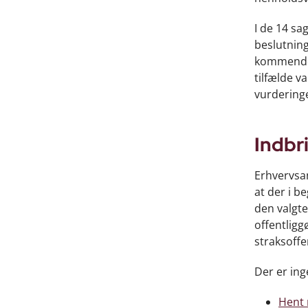
I de 14 sa
beslutnin
kommende 
tilfælde v
vurdering
Indbr
Erhvervsan
at der i b
den valgte
offentligg
straksoffe
Der er in
Hent 