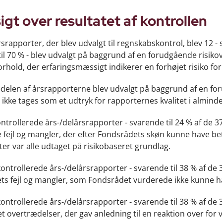
igt over resultatet af kontrollen
rsrapporter, der blev udvalgt til regnskabskontrol, blev 12 - s
il 70 % - blev udvalgt på baggrund af en forudgående risikov
rhold, der erfaringsmæssigt indikerer en forhøjet risiko for
delen af årsrapporterne blev udvalgt på baggrund af en for
 ikke tages som et udtryk for rapporternes kvalitet i almind
kontrollerede års-/delårsrapporter - svarende til 24 % af de
 fejl og mangler, der efter Fondsrådets skøn kunne have be
er var alle udtaget på risikobaseret grundlag.
 kontrollerede års-/delårsrapporter - svarende til 38 % af de
ts fejl og mangler, som Fondsrådet vurderede ikke kunne h
 kontrollerede års-/delårsrapporter - svarende til 38 % af de
t overtrædelser, der gav anledning til en reaktion over for