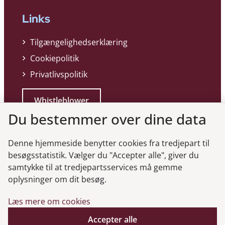
Links
Tilgængelighedserklæring
Cookiepolitik
Privatlivspolitik
Whistleblower
Du bestemmer over dine data
Denne hjemmeside benytter cookies fra tredjepart til
besøgsstatistik. Vælger du "Accepter alle", giver du
samtykke til at tredjepartsservices må gemme
Genveje
oplysninger om dit besøg.
Læs mere om cookies
Gå til virksomhedsregisteret
Gå til selskabsmeddelelser
Accepter alle