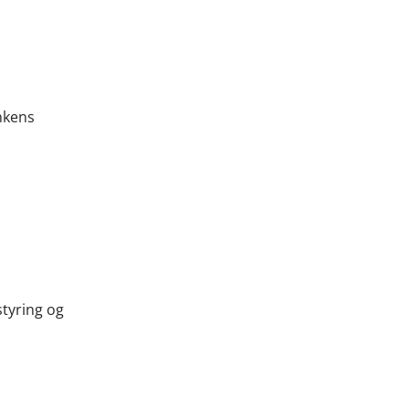
m
nkens
styring og