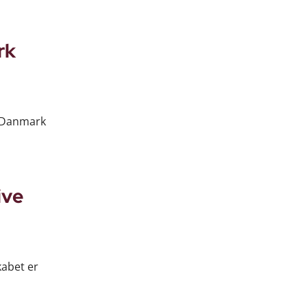
rk
onDanmark
ive
kabet er