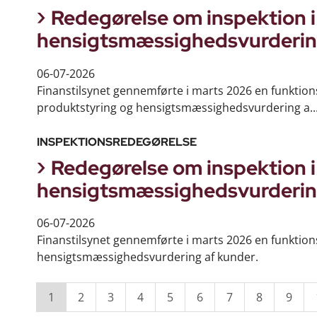
Redegørelse om inspektion
hensigtsmæssighedsvurderin
06-07-2026
Finanstilsynet gennemførte i marts 2026 en funktio
produktstyring og hensigtsmæssighedsvurdering a..
INSPEKTIONSREDEGØRELSE
Redegørelse om inspektion 
hensigtsmæssighedsvurderin
06-07-2026
Finanstilsynet gennemførte i marts 2026 en funktion
hensigtsmæssighedsvurdering af kunder.
1
2
3
4
5
6
7
8
9