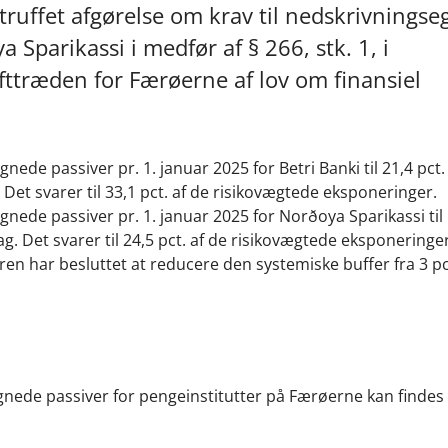
truffet afgørelse om krav til nedskrivnings
 Sparikassi i medfør af § 266, stk. 1, i
ttræden for Færøerne af lov om finansiel
nede passiver pr. 1. januar 2025 for Betri Banki til 21,4 pct.
 Det svarer til 33,1 pct. af de risikovægtede eksponeringer.
gnede passiver pr. 1. januar 2025 for Norðoya Sparikassi til 
ag. Det svarer til 24,5 pct. af de risikovægtede eksponeringer
en har besluttet at reducere den systemiske buffer fra 3 pct.
segnede passiver for pengeinstitutter på Færøerne kan findes