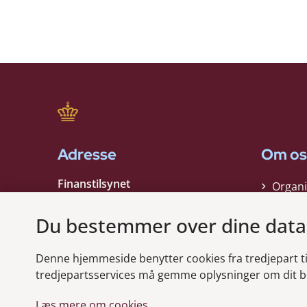
Adresse
Om os
Finanstilsynet
Organi
Strandgade 29
Strate
1401 København K
Du bestemmer over dine data
Kontak
EAN nummer:
5798000021006
Denne hjemmeside benytter cookies fra tredjepart til 
CVR nummer:
10598184
Modt
tredjepartsservices må gemme oplysninger om dit b
Læs mere om cookies