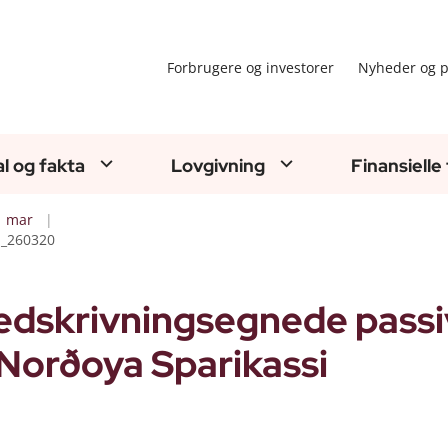
Forbrugere og investorer
Nyheder og p
al og fakta
Lovgivning
Finansielle
mar
a_260320
nedskrivningsegnede passi
g Norðoya Sparikassi