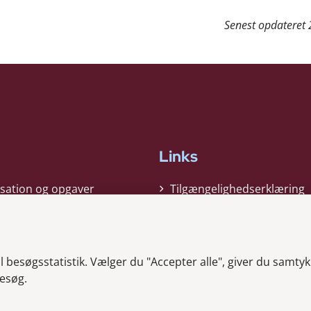
Senest opdateret
Links
sation og opgaver
Tilgængelighedserklæring
gi
Cookiepolitik
t
Privatlivspolitik
besøgsstatistik. Vælger du "Accepter alle", giver du samtykk
ag nyheder
Whistleblower
esøg.