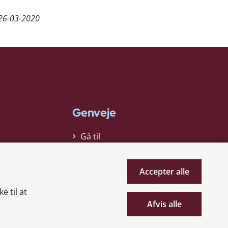
26-03-2020
Genveje
Gå til
virksomhedsregisteret
Gå til selskabsmeddelelser
Accepter alle
English
e til at
Afvis alle