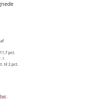
egnede
 af
11,7 pct.
. I
 til 2 pct.
her
.