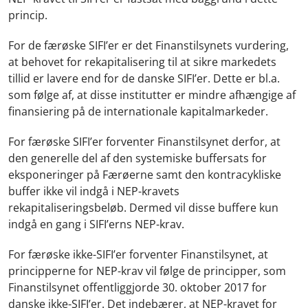
princip.
For de færøske SIFI’er er det Finanstilsynets vurdering,
at behovet for rekapitalisering til at sikre markedets
tillid er lavere end for de danske SIFI’er. Dette er bl.a.
som følge af, at disse institutter er mindre afhængige af
finansiering på de internationale kapitalmarkeder.
For færøske SIFI’er forventer Finanstilsynet derfor, at
den generelle del af den systemiske buffersats for
eksponeringer på Færøerne samt den kontracykliske
buffer ikke vil indgå i NEP-kravets
rekapitaliseringsbeløb. Dermed vil disse buffere kun
indgå en gang i SIFI’erns NEP-krav.
For færøske ikke-SIFI’er forventer Finanstilsynet, at
principperne for NEP-krav vil følge de principper, som
Finanstilsynet offentliggjorde 30. oktober 2017 for
danske ikke-SIFI’er. Det indebærer, at NEP-kravet for