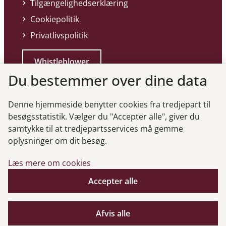
Tilgængelighedserklæring
Cookiepolitik
Privatlivspolitik
Whistleblower
Du bestemmer over dine data
Denne hjemmeside benytter cookies fra tredjepart til
besøgsstatistik. Vælger du "Accepter alle", giver du
samtykke til at tredjepartsservices må gemme
Genveje
oplysninger om dit besøg.
Læs mere om cookies
Gå til virksomhedsregisteret
Gå til selskabsmeddelelser
Accepter alle
English
Afvis alle