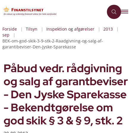
Forside
Tilsyn
Inspektion og afgørelser
2013
sep
BEK-om-god-skik-3-9-stk-2-Raadgivning-og-salg-af-
garantibeviser-Den-Jyske-Sparekasse
Påbud vedr. rådgivning
og salg af garantbeviser
- Den Jyske Sparekasse
- Bekendtgørelse om
god skik § 3 & § 9, stk. 2