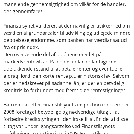
manglende gennemsigtighed om vilkår for de handler,
der gennemføres.
Finanstilsynet vurderer, at der navnlig er usikkerhed om
værdien af grundarealer til udvikling og udlejede mindre
beboelsesejendomme, som banken har værdiansat ud
fra et prisindex.
Den overvejende del af udlånene er ydet på
markedsrentevilkår. På en del udlån er låntagerne
udelukkende i stand til at betale renter og eventuelle
afdrag, fordi den korte rente p.t. er historisk lav. Selvom
der er nedskrevet på sådanne lån, er der en betydelig
kreditrisiko forbundet med fremtidige rentestigninger.
Banken har efter Finanstilsynets inspektion i september
2008 foretaget betydelige og nødvendige tiltag til at
forbedre kreditstyringen i den irske filial. En del af disse
tiltag var under igangsættelse ved Finanstilsynets
opfølgningsinspektion i maj 2009. Finanstilsynet