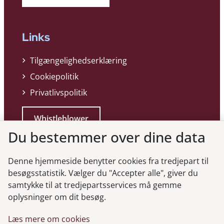
Links
Tilgængelighedserklæring
Cookiepolitik
Privatlivspolitik
Whistleblower
Du bestemmer over dine data
Denne hjemmeside benytter cookies fra tredjepart til
besøgsstatistik. Vælger du "Accepter alle", giver du
samtykke til at tredjepartsservices må gemme
Genveje
oplysninger om dit besøg.
Læs mere om cookies
Gå til virksomhedsregisteret