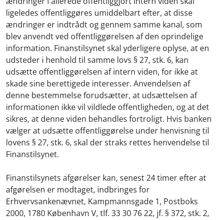
ændringer i allerede offentliggjort intern viden skal
ligeledes offentliggøres umiddelbart efter, at disse
ændringer er indtrådt og gennem samme kanal, som
blev anvendt ved offentliggørelsen af den oprindelige
information. Finanstilsynet skal yderligere oplyse, at en
udsteder i henhold til samme lovs § 27, stk. 6, kan
udsætte offentliggørelsen af intern viden, for ikke at
skade sine berettigede interesser. Anvendelsen af
denne bestemmelse forudsætter, at udsættelsen af
informationen ikke vil vildlede offentligheden, og at det
sikres, at denne viden behandles fortroligt. Hvis banken
vælger at udsætte offentliggørelse under henvisning til
lovens § 27, stk. 6, skal der straks rettes henvendelse til
Finanstilsynet.
Finanstilsynets afgørelser kan, senest 24 timer efter at
afgørelsen er modtaget, indbringes for
Erhvervsankenævnet, Kampmannsgade 1, Postboks
2000, 1780 København V, tlf. 33 30 76 22, jf. § 372, stk. 2,