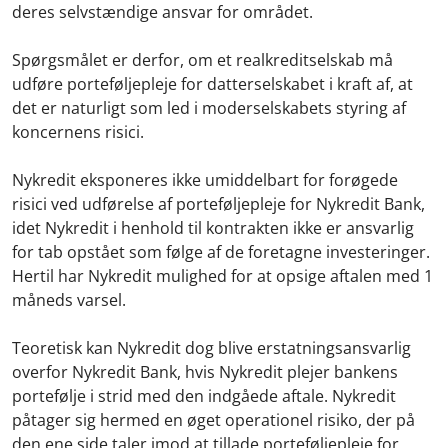
deres selvstændige ansvar for området.
Spørgsmålet er derfor, om et realkreditselskab må
udføre porteføljepleje for datterselskabet i kraft af, at
det er naturligt som led i moderselskabets styring af
koncernens risici.
Nykredit eksponeres ikke umiddelbart for forøgede
risici ved udførelse af porteføljepleje for Nykredit Bank,
idet Nykredit i henhold til kontrakten ikke er ansvarlig
for tab opstået som følge af de foretagne investeringer.
Hertil har Nykredit mulighed for at opsige aftalen med 1
måneds varsel.
Teoretisk kan Nykredit dog blive erstatningsansvarlig
overfor Nykredit Bank, hvis Nykredit plejer bankens
portefølje i strid med den indgåede aftale. Nykredit
påtager sig hermed en øget operationel risiko, der på
den ene side taler imod at tillade porteføljepleje for