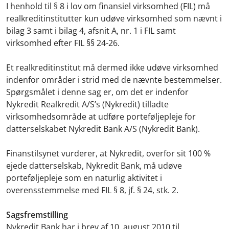
I henhold til § 8 i lov om finansiel virksomhed (FIL) må
realkreditinstitutter kun udøve virksomhed som nævnt i
bilag 3 samt i bilag 4, afsnit A, nr. 1 i FIL samt
virksomhed efter FIL §§ 24-26.
Et realkreditinstitut må dermed ikke udøve virksomhed
indenfor områder i strid med de nævnte bestemmelser.
Spørgsmålet i denne sag er, om det er indenfor
Nykredit Realkredit A/S’s (Nykredit) tilladte
virksomhedsområde at udføre porteføljepleje for
datterselskabet Nykredit Bank A/S (Nykredit Bank).
Finanstilsynet vurderer, at Nykredit, overfor sit 100 %
ejede datterselskab, Nykredit Bank, må udøve
porteføljepleje som en naturlig aktivitet i
overensstemmelse med FIL § 8, jf. § 24, stk. 2.
Sagsfremstilling
Nykredit Bank har i brev af 10. august 2010 til