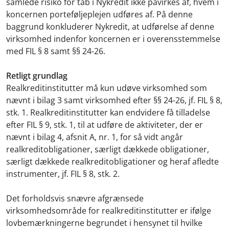
samlede risiko for tab i Nykredit ikke påvirkes af, hvem i
koncernen porteføljeplejen udføres af. På denne
baggrund konkluderer Nykredit, at udførelse af denne
virksomhed indenfor koncernen er i overensstemmelse
med FIL § 8 samt §§ 24-26.
Retligt grundlag
Realkreditinstitutter må kun udøve virksomhed som
nævnt i bilag 3 samt virksomhed efter §§ 24-26, jf. FIL § 8,
stk. 1. Realkreditinstitutter kan endvidere få tilladelse
efter FIL § 9, stk. 1, til at udføre de aktiviteter, der er
nævnt i bilag 4, afsnit A, nr. 1, for så vidt angår
realkreditobligationer, særligt dækkede obligationer,
særligt dækkede realkreditobligationer og heraf afledte
instrumenter, jf. FIL § 8, stk. 2.
Det forholdsvis snævre afgrænsede
virksomhedsområde for realkreditinstitutter er ifølge
lovbemærkningerne begrundet i hensynet til hvilke