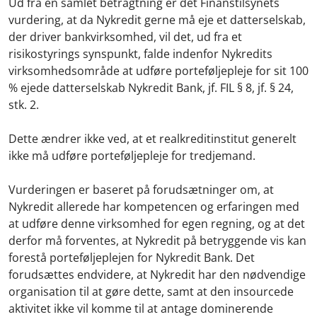
Ud fra en samlet betragtning er det Finanstilsynets
vurdering, at da Nykredit gerne må eje et datterselskab,
der driver bankvirksomhed, vil det, ud fra et
risikostyrings synspunkt, falde indenfor Nykredits
virksomhedsområde at udføre porteføljepleje for sit 100
% ejede datterselskab Nykredit Bank, jf. FIL § 8, jf. § 24,
stk. 2.
Dette ændrer ikke ved, at et realkreditinstitut generelt
ikke må udføre porteføljepleje for tredjemand.
Vurderingen er baseret på forudsætninger om, at
Nykredit allerede har kompetencen og erfaringen med
at udføre denne virksomhed for egen regning, og at det
derfor må forventes, at Nykredit på betryggende vis kan
forestå porteføljeplejen for Nykredit Bank. Det
forudsættes endvidere, at Nykredit har den nødvendige
organisation til at gøre dette, samt at den insourcede
aktivitet ikke vil komme til at antage dominerende