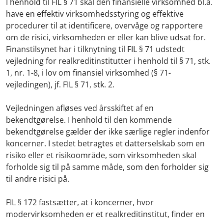
I henhold til FIL § 71 skal den finansielle virksomhed bl.a.
have en effektiv virksomhedsstyring og effektive
procedurer til at identificere, overvåge og rapportere
om de risici, virksomheden er eller kan blive udsat for.
Finanstilsynet har i tilknytning til FIL § 71 udstedt
vejledning for realkreditinstitutter i henhold til § 71, stk.
1, nr. 1-8, i lov om finansiel virksomhed (§ 71-
vejledingen), jf. FIL § 71, stk. 2.
Vejledningen afløses ved årsskiftet af en
bekendtgørelse. I henhold til den kommende
bekendtgørelse gælder der ikke særlige regler indenfor
koncerner. I stedet betragtes et datterselskab som en
risiko eller et risikoområde, som virksomheden skal
forholde sig til på samme måde, som den forholder sig
til andre risici på.
FIL § 172 fastsætter, at i koncerner, hvor
modervirksomheden er et realkreditinstitut, finder en