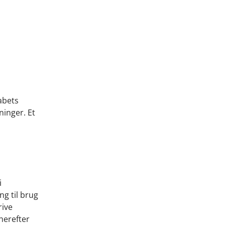
abets
ninger. Et
i
g til brug
rive
herefter