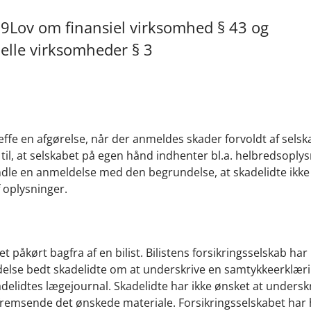
2009Lov om finansiel virksomhed § 43 og
ielle virksomheder § 3
æffe en afgørelse, når der anmeldes skader forvoldt af selsk
il, at selskabet på egen hånd indhenter bl.a. helbredsoplys
ndle en anmeldelse med den begrundelse, at skadelidte ikke
 oplysninger.
t påkørt bagfra af en bilist. Bilistens forsikringsselskab har 
else bedt skadelidte om at underskrive en samtykkeerklærin
kadelidtes lægejournal. Skadelidte har ikke ønsket at undersk
 fremsende det ønskede materiale. Forsikringsselskabet har 