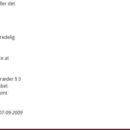
ler det
redelig
te at
træder § 3
abet
remt
07-09-2009