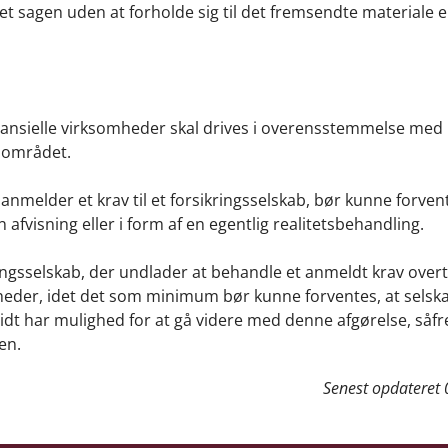
t sagen uden at forholde sig til det fremsendte materiale el
finansielle virksomheder skal drives i overensstemmelse med 
sområdet.
 anmelder et krav til et forsikringsselskab, bør kunne forven
afvisning eller i form af en egentlig realitetsbehandling.
kringsselskab, der undlader at behandle et anmeldt krav over
mheder, idet det som minimum bør kunne forventes, at selsk
elidt har mulighed for at gå videre med denne afgørelse, såf
en.
Senest opdateret