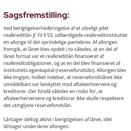
Sagsfremstilling:
Ved berigtigelse/nedbringelse af et ulovligt ydet
realkreditlån jf. Fil § 53, udfærdigede realkreditinstituttet
en allonge til det oprindelige pantebrev. Af allongen
fremgik, at lånet blev opdelt i to således, at en del af
lånet fortsat var et realkreditlån finansieret af
realkreditobligationer, og at en del blev finansieret af
instituttets egenkapital (reservefondslån). Allongen blev
ikke tinglyst, hvilket indebar, at reservefondslånet ikke
umiddelbart var beskyttet mod aftaleerhververe og
kreditorer. Der forelå således en risiko for, at
aftaleerherververe og kreditorer ikke skulle respektere
det utinglyste reservefondslån.
Låntager deltog aktivt i berigtigelsen af lånet, idet
låntager underskrev allongen.