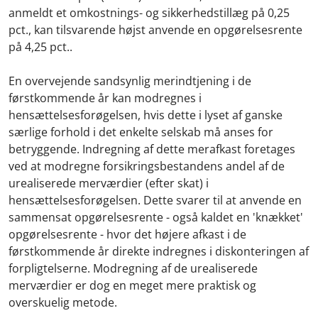
anmeldt et omkostnings- og sikkerhedstillæg på 0,25
pct., kan tilsvarende højst anvende en opgørelsesrente
på 4,25 pct..
En overvejende sandsynlig merindtjening i de
førstkommende år kan modregnes i
hensættelsesforøgelsen, hvis dette i lyset af ganske
særlige forhold i det enkelte selskab må anses for
betryggende. Indregning af dette merafkast foretages
ved at modregne forsikringsbestandens andel af de
urealiserede merværdier (efter skat) i
hensættelsesforøgelsen. Dette svarer til at anvende en
sammensat opgørelsesrente - også kaldet en 'knækket'
opgørelsesrente - hvor det højere afkast i de
førstkommende år direkte indregnes i diskonteringen af
forpligtelserne. Modregning af de urealiserede
merværdier er dog en meget mere praktisk og
overskuelig metode.