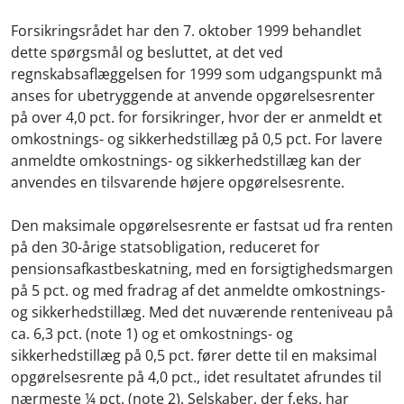
Forsikringsrådet har den 7. oktober 1999 behandlet
dette spørgsmål og besluttet, at det ved
regnskabsaflæggelsen for 1999 som udgangspunkt må
anses for ubetryggende at anvende opgørelsesrenter
på over 4,0 pct. for forsikringer, hvor der er anmeldt et
omkostnings- og sikkerhedstillæg på 0,5 pct. For lavere
anmeldte omkostnings- og sikkerhedstillæg kan der
anvendes en tilsvarende højere opgørelsesrente.
Den maksimale opgørelsesrente er fastsat ud fra renten
på den 30-årige statsobligation, reduceret for
pensionsafkastbeskatning, med en forsigtighedsmargen
på 5 pct. og med fradrag af det anmeldte omkostnings-
og sikkerhedstillæg. Med det nuværende renteniveau på
ca. 6,3 pct. (note 1) og et omkostnings- og
sikkerhedstillæg på 0,5 pct. fører dette til en maksimal
opgørelsesrente på 4,0 pct., idet resultatet afrundes til
nærmeste ¼ pct. (note 2). Selskaber, der f.eks. har