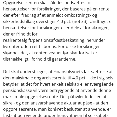
Opgørelsesrenten skal således nedsættes for
hensættelser for forsikringer, der baseres på en rente,
der efter fradrag af et anmeldt omkostnings- og
sikkerhedstillæg overstiger 4,0 pct. (note 3). Undtaget er
hensættelser for forsikringer eller dele af forsikringer,
der er friholdt for
realrenteafgift/pensionsafkastbeskatning, herunder
livrenter uden ret til bonus. For disse forsikringer
skønnes det, at renteniveauet før skat fortsat er
tilstrækkeligt i forhold til garantierne.
Det skal understreges, at Finanstilsynets fastsættelse af
den maksimale opgørelsesrente til 4,0 pct., ikke i sig selv
betyder, at det for hvert enkelt selskab eller tværgående
pensionskasse vil være betryggende at anvende denne
maksimale opgørelsesrente. Det påhviler ledelsen at
sikre - og den ansvarshavende aktuar at påse - at den
opgørelsesrente, man konkret beslutter at anvende, er
fastsat betryggende under hensyntagen til selskabets