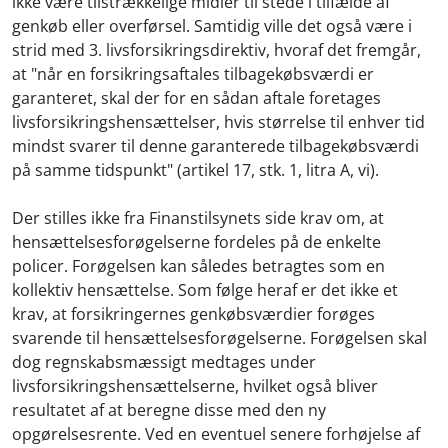
ikke være tilstrækkelige midler til stede i tilfælde af
genkøb eller overførsel. Samtidig ville det også være i
strid med 3. livsforsikringsdirektiv, hvoraf det fremgår,
at "når en forsikringsaftales tilbagekøbsværdi er
garanteret, skal der for en sådan aftale foretages
livsforsikringshensættelser, hvis størrelse til enhver tid
mindst svarer til denne garanterede tilbagekøbsværdi
på samme tidspunkt" (artikel 17, stk. 1, litra A, vi).
Der stilles ikke fra Finanstilsynets side krav om, at
hensættelsesforøgelserne fordeles på de enkelte
policer. Forøgelsen kan således betragtes som en
kollektiv hensættelse. Som følge heraf er det ikke et
krav, at forsikringernes genkøbsværdier forøges
svarende til hensættelsesforøgelserne. Forøgelsen skal
dog regnskabsmæssigt medtages under
livsforsikringshensættelserne, hvilket også bliver
resultatet af at beregne disse med den ny
opgørelsesrente. Ved en eventuel senere forhøjelse af