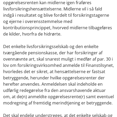
opgørelsesrenten kan midlerne igen fraføres
livsforsikringshensættelserne. Midlerne vil i så fald
indgå i resultatet og blive fordelt til forsikringstagerne
og ejerne i overensstemmelse med
kontributionsprincippet, hvorved midlerne tilbageføres
de kilder, hvorfra de hidrørte.
Det enkelte livsforsikringsselskab og den enkelte
tværgående pensionskasse, der har forsikringer af
ovennævnte art, skal snarest muligt i medfør af par. 30 i
lov om forsikringsvirksomhed anmelde til Finanstilsynet,
hvorledes det er sikret, at hensættelserne er fastsat
betryggende, herunder hvilke opgørelsesrenter der
herefter anvendes. Anmeldelsen skal indeholde en
udførlig redegørelse fra den ansvarshavende aktuar
om, at de(n) anmeldte opgørelsesrente(r) samt eventuel
modregning af fremtidig merindtjening er betryggende.
Det skal endelig understreges, at det enkelte selskab og