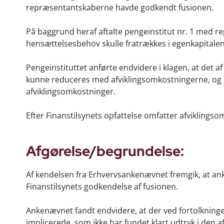
repræsentantskaberne havde godkendt fusionen.
På baggrund heraf aftalte pengeinstitut nr. 1 med rep
hensættelsesbehov skulle fratrækkes i egenkapitalen 
Pengeinstituttet anførte endvidere i klagen, at det af
kunne reduceres med afviklingsomkostningerne, og a
afviklingsomkostninger.
Efter Finanstilsynets opfattelse omfatter afviklin
Afgørelse/begrundelse:
Af kendelsen fra Erhvervsankenævnet fremgik, at anke
Finanstilsynets godkendelse af fusionen.
Ankenævnet fandt endvidere, at der ved fortolkninge
implicerede, som ikke har fundet klart udtryk i den 