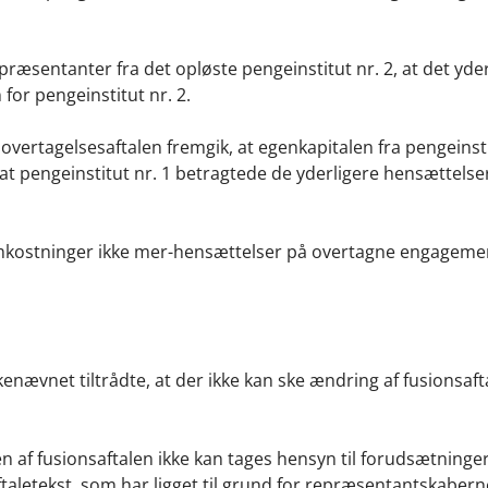
ræsentanter fra det opløste pengeinstitut nr. 2, at det yde
for pengeinstitut nr. 2.
 overtagelsesaftalen fremgik, at egenkapitalen fra pengeinsti
t pengeinstitut nr. 1 betragtede de yderligere hensættels
gsomkostninger ikke mer-hensættelser på overtagne engageme
nævnet tiltrådte, at der ikke kan ske ændring af fusionsaft
n af fusionsaftalen ikke kan tages hensyn til forudsætninge
aftaletekst, som har ligget til grund for repræsentantskaber