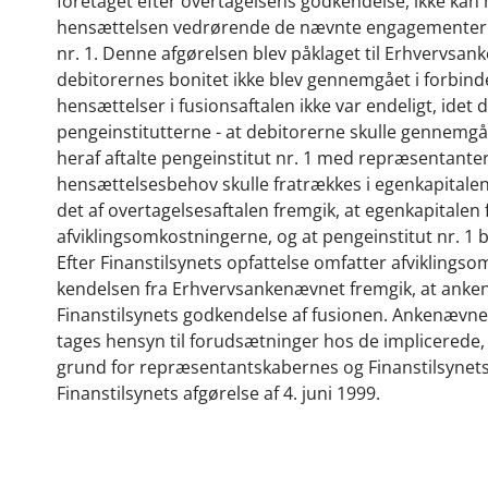
foretaget efter overtagelsens godkendelse, ikke kan 
hensættelsen vedrørende de nævnte engagementer sk
nr. 1. Denne afgørelsen blev påklaget til Erhvervsank
debitorernes bonitet ikke blev gennemgået i forbinde
hensættelser i fusionsaftalen ikke var endeligt, idet
pengeinstitutterne - at debitorerne skulle gennem
heraf aftalte pengeinstitut nr. 1 med repræsentanter 
hensættelsesbehov skulle fratrækkes i egenkapitalen f
det af overtagelsesaftalen fremgik, at egenkapitalen
afviklingsomkostningerne, og at pengeinstitut nr. 1
Efter Finanstilsynets opfattelse omfatter afvikling
kendelsen fra Erhvervsankenævnet fremgik, at ankenæv
Finanstilsynets godkendelse af fusionen. Ankenævnet 
tages hensyn til forudsætninger hos de implicerede, s
grund for repræsentantskabernes og Finanstilsynet
Finanstilsynets afgørelse af 4. juni 1999.