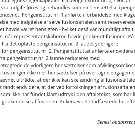
modregnes i egenkapitalen fra pengeinstitut nr. 2, hvorfor
al udgiftsføres og behandles som en hensættelse i pengei
enævnet. Pengeinstitut nr. 1 anførte i forbindelse med klage
lse med indgåelse af selve fusionsaftalen samt reserverede 
 det havde været hensigten - hvilket også var mundtligt aftal
gås, når repræsentantskaberne havde godkendt fusionen. P
fra det opløste pengeinstitut nr. 2, at det yderligere
or pengeinstitut nr. 2. Pengeinstituttet anførte endvidere i
 fra pengeinstitut nr. 2 kunne reduceres med
 betragtede de yderligere hensættelser som afviklingsomkos
somkostninger ikke mer-hensættelser på overtagne engagemen
net tiltrådte, at der ikke kan ske ændring af fusionsaftale
fandt endvidere, at der ved fortolkningen af fusionsaftalen
om ikke har fundet klart udtryk i den aftaletekst, som har li
s godkendelse af fusionen. Ankenævnet stadfæstede hereft
Senest opdateret