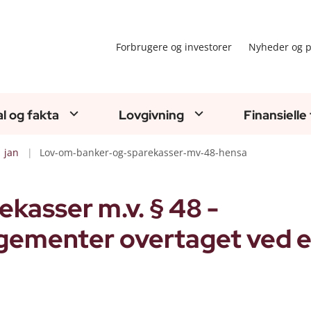
Forbrugere og investorer
Nyheder og p
al og fakta
Lovgivning
Finansielle
jan
Lov-om-banker-og-sparekasser-mv-48-hensa
kasser m.v. § 48 -
gementer overtaget ved 