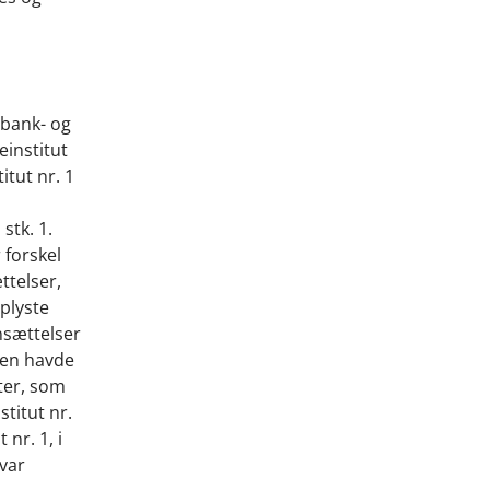
f bank- og
einstitut
itut nr. 1
stk. 1.
 forskel
ttelser,
oplyste
nsættelser
lsen havde
ter, som
titut nr.
nr. 1, i
 var