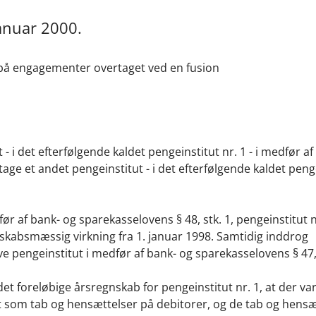
anuar 2000.
er på engagementer overtaget ved en fusion
 - i det efterfølgende kaldet pengeinstitut nr. 1 - i medfør a
rtage et andet pengeinstitut - i det efterfølgende kaldet peng
ør af bank- og sparekasselovens § 48, stk. 1, pengeinstitut n
gnskabsmæssig virkning fra 1. januar 1998. Samtidig inddrog
drive pengeinstitut i medfør af bank- og sparekasselovens § 47, 
t foreløbige årsregnskab for pengeinstitut nr. 1, at der var
rt som tab og hensættelser på debitorer, og de tab og hensæ