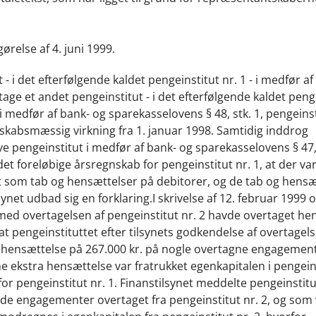
relse af 4. juni 1999.
 - i det efterfølgende kaldet pengeinstitut nr. 1 - i medfør a
rtage et andet pengeinstitut - i det efterfølgende kaldet peng
 i medfør af bank- og sparekasselovens § 48, stk. 1, pengeinst
gnskabsmæssig virkning fra 1. januar 1998. Samtidig inddrog
drive pengeinstitut i medfør af bank- og sparekasselovens § 47, 
t foreløbige årsregnskab for pengeinstitut nr. 1, at der var
rt som tab og hensættelser på debitorer, og de tab og hensæ
ynet udbad sig en forklaring.I skrivelse af 12. februar 1999 
e med overtagelsen af pengeinstitut nr. 2 havde overtaget he
 at pengeinstituttet efter tilsynets godkendelse af overtage
re hensættelse på 267.000 kr. på nogle overtagne engagemen
 ekstra hensættelse var fratrukket egenkapitalen i pengeins
or pengeinstitut nr. 1. Finanstilsynet meddelte pengeinstitut 
ende engagementer overtaget fra pengeinstitut nr. 2, og som