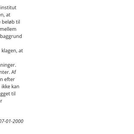
nstitut
n, at
beløb til
t mellem
å baggrund
 klagen, at
tninger.
ter. Af
n efter
 ikke kan
gget til
er
07-01-2000