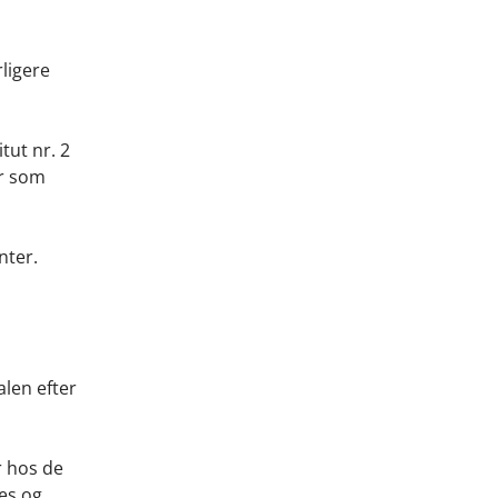
rligere
tut nr. 2
er som
nter.
alen efter
r hos de
nes og