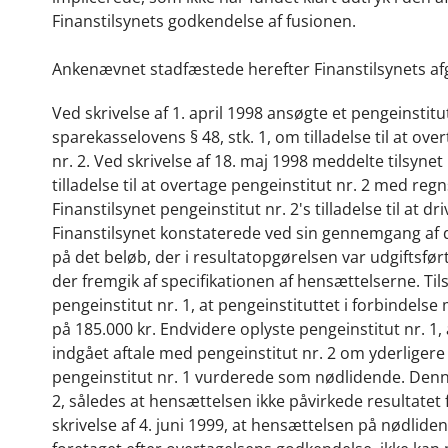
Finanstilsynets godkendelse af fusionen.
Ankenævnet stadfæstede herefter Finanstilsynets afgø
Ved skrivelse af 1. april 1998 ansøgte et pengeinstitut
sparekasselovens § 48, stk. 1, om tilladelse til at ove
nr. 2. Ved skrivelse af 18. maj 1998 meddelte tilsynet
tilladelse til at overtage pengeinstitut nr. 2 med re
Finanstilsynet pengeinstitut nr. 2's tilladelse til at 
Finanstilsynet konstaterede ved sin gennemgang af de
på det beløb, der i resultatopgørelsen var udgiftsfø
der fremgik af specifikationen af hensættelserne. Tils
pengeinstitut nr. 1, at pengeinstituttet i forbindels
på 185.000 kr. Endvidere oplyste pengeinstitut nr. 1,
indgået aftale med pengeinstitut nr. 2 om yderlige
pengeinstitut nr. 1 vurderede som nødlidende. Denne
2, således at hensættelsen ikke påvirkede resultatet f
skrivelse af 4. juni 1999, at hensættelsen på nødlid