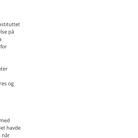
stituttet
else på
a
 for
nter
res og
e med
 det havde
, når