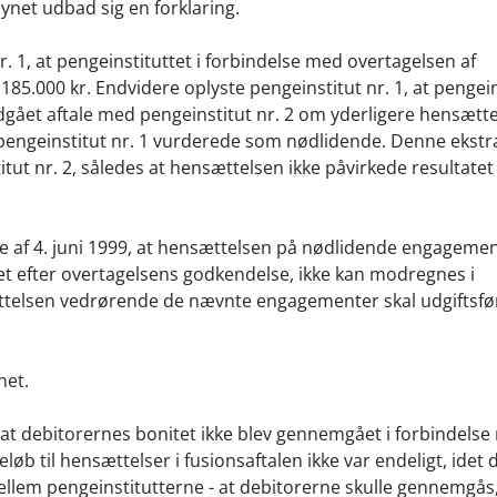
synet udbad sig en forklaring.
nr. 1, at pengeinstituttet i forbindelse med overtagelsen af
85.000 kr. Endvidere oplyste pengeinstitut nr. 1, at pengein
dgået aftale med pengeinstitut nr. 2 om yderligere hensætt
pengeinstitut nr. 1 vurderede som nødlidende. Denne ekstr
tut nr. 2, således at hensættelsen ikke påvirkede resultatet
else af 4. juni 1999, at hensættelsen på nødlidende engageme
get efter overtagelsens godkendelse, ikke kan modregnes i
sættelsen vedrørende de nævnte engagementer skal udgiftsfø
net.
, at debitorernes bonitet ikke blev gennemgået i forbindels
løb til hensættelser i fusionsaftalen ikke var endeligt, idet
mellem pengeinstitutterne - at debitorerne skulle gennemgås