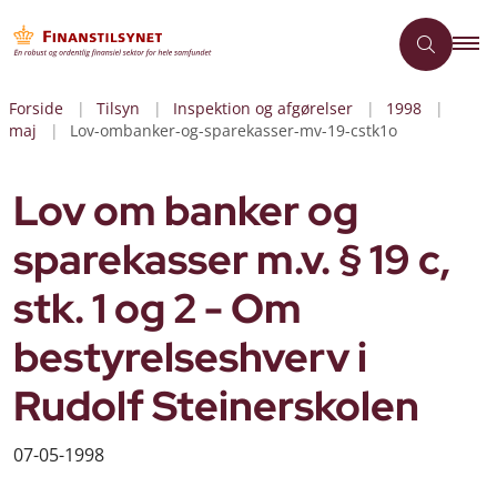
Forside
Tilsyn
Inspektion og afgørelser
1998
maj
Lov-ombanker-og-sparekasser-mv-19-cstk1o
Lov om banker og
sparekasser m.v. § 19 c,
stk. 1 og 2 - Om
bestyrelseshverv i
Rudolf Steinerskolen
07-05-1998