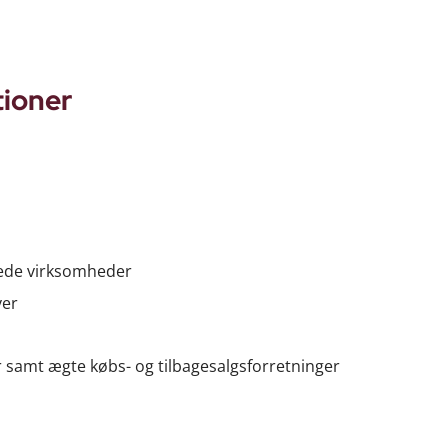
tioner
erede virksomheder
ver
r samt ægte købs- og tilbagesalgsforretninger