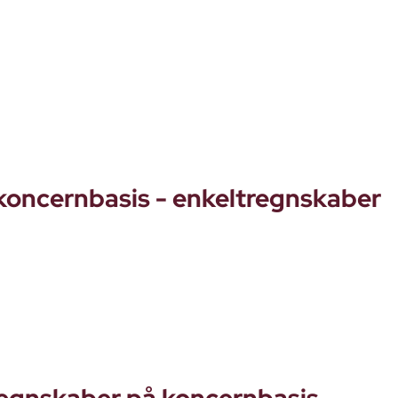
 koncernbasis - enkeltregnskaber
sregnskaber på koncernbasis