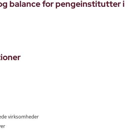
og balance for pengeinstitutter i
tioner
erede virksomheder
ver