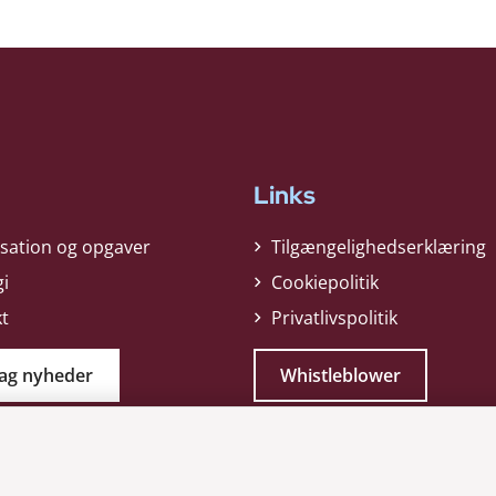
Links
sation og opgaver
Tilgængelighedserklæring
gi
Cookiepolitik
t
Privatlivspolitik
ag nyheder
Whistleblower