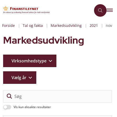
Forside
Tal og fakta
Markedsudvikling
2021
nov
Markedsudvikling
Virksomhedstype
Vælg år
Sø
Vis kun eksakte resultater