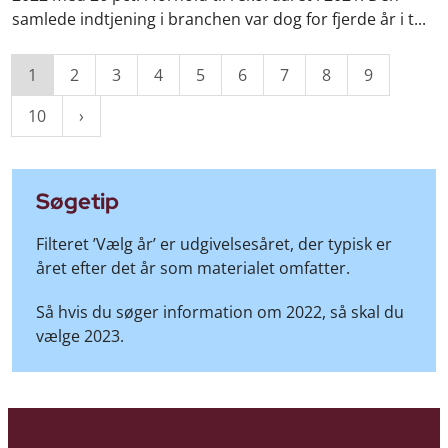
samlede indtjening i branchen var dog for fjerde år i t...
1
2
3
4
5
6
7
8
9
10
Søgetip
Filteret ’Vælg år’ er udgivelsesåret, der typisk er
året efter det år som materialet omfatter.
Så hvis du søger information om 2022, så skal du
vælge 2023.