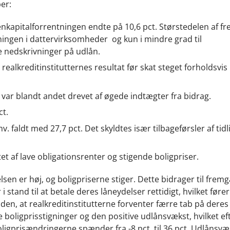
er:
egenkapitalforrentningen endte på 10,6 pct. Størstedelen af 
jeningen i dattervirksomheder og kun i mindre grad til
e nedskrivninger på udlån.
realkreditinstitutternes resultat før skat steget forholdsvi
var blandt andet drevet af øgede indtægter fra bidrag.
ct.
faldt med 27,7 pct. Det skyldtes især tilbageførsler af tidl
tet af lave obligationsrenter og stigende boligpriser.
sen er høj, og boligpriserne stiger. Dette bidrager til frem
i stand til at betale deres låneydelser rettidigt, hvilket fører 
en, at realkreditinstitutterne forventer færre tab på deres
te boligprisstigninger og den positive udlånsvækst, hvilket 
Boligprisændringerne spænder fra -8 pct. til 36 pct. Udlånsv