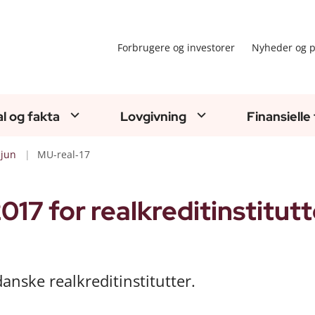
Forbrugere og investorer
Nyheder og p
al og fakta
Lovgivning
Finansielle
jun
MU-real-17
17 for realkreditinstitutt
anske realkreditinstitutter.