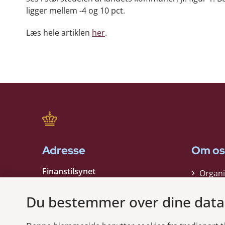
ligger mellem -4 og 10 pct.
Læs hele artiklen
her
.
Adresse
Om os
Finanstilsynet
Organi
Strandgade 29
Strate
1401 København K
Du bestemmer over dine data
Kontak
EAN nummer:
5798000021006