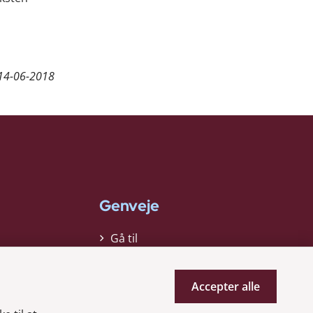
14-06-2018
Genveje
Gå til
virksomhedsregisteret
Gå til selskabsmeddelelser
Accepter alle
English