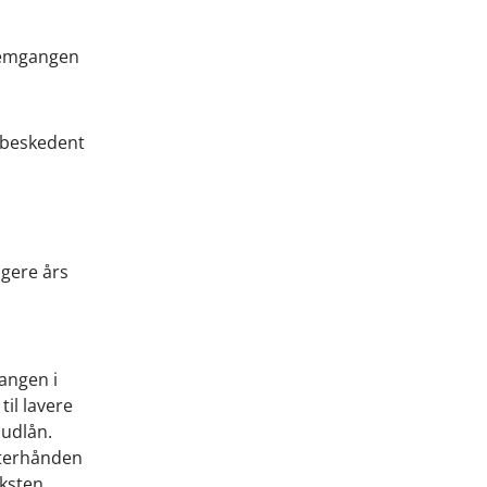
fremgangen
s beskedent
igere års
gangen i
til lavere
 udlån.
efterhånden
æksten