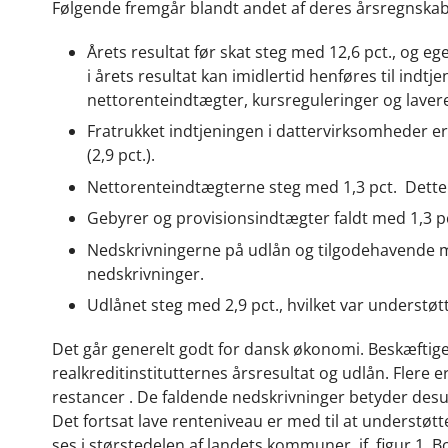
Følgende fremgår blandt andet af deres årsregnskab
Årets resultat før skat steg med 12,6 pct., og 
i årets resultat kan imidlertid henføres til indt
nettorenteindtægter, kursreguleringer og laver
Fratrukket indtjeningen i dattervirksomheder er 
(2,9 pct.).
Nettorenteindtægterne steg med 1,3 pct. Dette 
Gebyrer og provisionsindtægter faldt med 1,3 p
Nedskrivningerne på udlån og tilgodehavende mv. 
nedskrivninger.
Udlånet steg med 2,9 pct., hvilket var understøt
Det går generelt godt for dansk økonomi. Beskæftigel
realkreditinstitutternes årsresultat og udlån. Flere er 
restancer . De faldende nedskrivninger betyder desud
Det fortsat lave renteniveau er med til at understøt
ses i størstedelen af landets kommuner, jf. figur 1. 