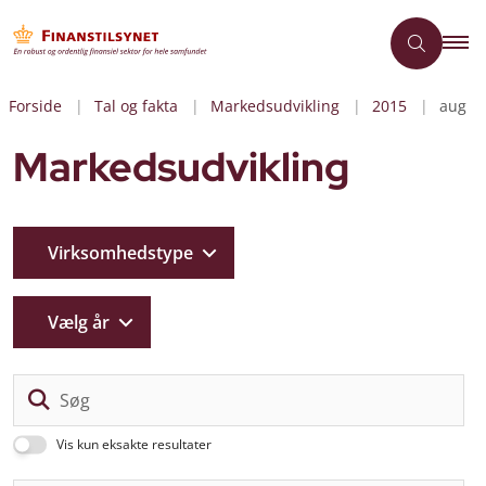
Forside
Tal og fakta
Markedsudvikling
2015
aug
Markedsudvikling
Virksomhedstype
Vælg år
Sø
Vis kun eksakte resultater