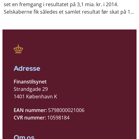
set en fremgang i resultatet på 3,1 mia. kr. i 2014.
Selskaberne fik således et samlet resultat før skat på 1...
Adresse
Finanstilsynet
Strandgade 29
1401 København K
EAN nummer:
5798000021006
CVR nummer:
10598184
Om os