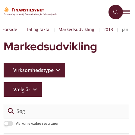
Forside
Tal og fakta
Markedsudvikling
2013
jan
Markedsudvikling
Virksomhedstype
Vælg år
Sø
Vis kun eksakte resultater