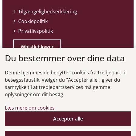
Tilgængelighedserklæring
Cookiepolitik
Privatlivspolitik
Whistleblower
Du bestemmer over dine data
Denne hjemmeside benytter cookies fra tredjepart til
besøgsstatistik. Vælger du "Accepter alle", giver du
samtykke til at tredjepartsservices må gemme
Genveje
oplysninger om dit besøg.
Læs mere om cookies
Gå til virksomhedsregisteret
Accepter alle
Gå til selskabsmeddelelser
English