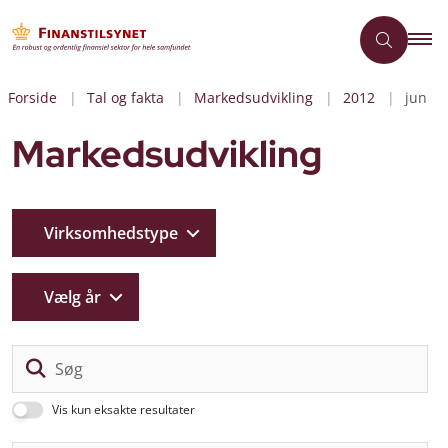
Forside
Tal og fakta
Markedsudvikling
2012
jun
Markedsudvikling
Virksomhedstype
Vælg år
Sø
Vis kun eksakte resultater