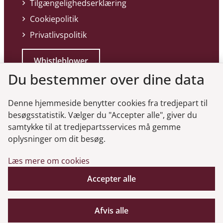
Tilgængelighedserklæring
Cookiepolitik
Privatlivspolitik
Whistleblower
Du bestemmer over dine data
Denne hjemmeside benytter cookies fra tredjepart til
besøgsstatistik. Vælger du "Accepter alle", giver du
samtykke til at tredjepartsservices må gemme
Genveje
oplysninger om dit besøg.
Læs mere om cookies
Gå til virksomhedsregisteret
Accepter alle
Gå til selskabsmeddelelser
English
Afvis alle