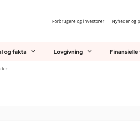
Forbrugere og investorer
Nyheder og p
al og fakta
Lovgivning
Finansielle
dec