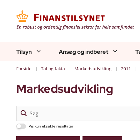
Tilsyn
Ansøg og indberet
T
Forside
Tal og fakta
Markedsudvikling
2011
Markedsudvikling
Vis kun eksakte resultater