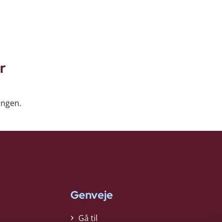
r
ingen.
Genveje
Gå til