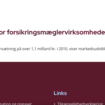
for forsikringsmæglervirksomhede
tning på over 1,1 milliard kr. i 2010, viser markedsudvikl
Links
sation og opgaver
Tilgængelighedserklæring