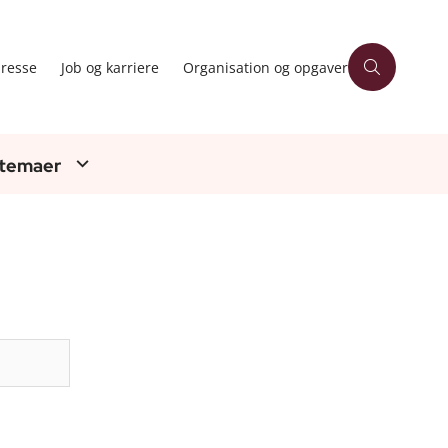
resse
Job og karriere
Organisation og opgaver
 temaer
Søg