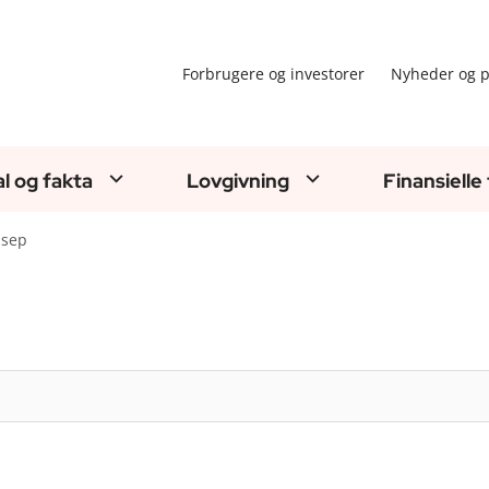
Forbrugere og investorer
Nyheder og p
al og fakta
Lovgivning
Finansielle
sep