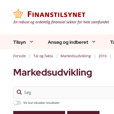
Tilsyn
Ansøg og indberet
T
Forside
Tal og fakta
Markedsudvikling
2010
Markedsudvikling
Vis kun eksakte resultater